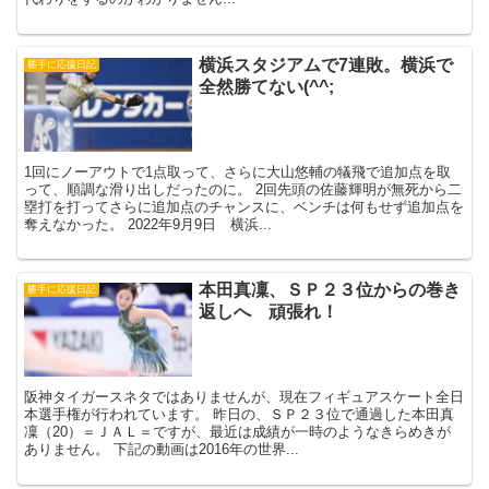
横浜スタジアムで7連敗。横浜で
勝手に応援日記
全然勝てない(^^;
1回にノーアウトで1点取って、さらに大山悠輔の犠飛で追加点を取
って、順調な滑り出しだったのに。 2回先頭の佐藤輝明が無死から二
塁打を打ってさらに追加点のチャンスに、ベンチは何もせず追加点を
奪えなかった。 2022年9月9日 横浜...
本田真凜、ＳＰ２３位からの巻き
勝手に応援日記
返しへ 頑張れ！
阪神タイガースネタではありませんが、現在フィギュアスケート全日
本選手権が行われています。 昨日の、ＳＰ２３位で通過した本田真
凜（20）＝ＪＡＬ＝ですが、最近は成績が一時のようなきらめきが
ありません。 下記の動画は2016年の世界...