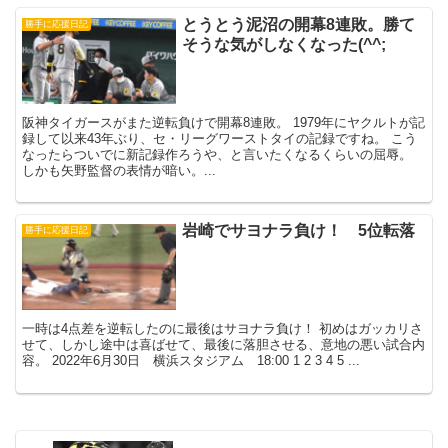
とうとう泥沼の開幕8連敗。勝て
勝手に応援日記
そうな気がしなくなった(^^;
阪神タイガースがまた逆転負けで開幕8連敗。 1979年にヤクルトが記
録して以来43年ぶり、セ・リーグワーストタイの記録ですね。 こう
なったらついでに新記録作ろうや、と言いたくなるくらいの屈辱。
しかも矢野監督の表情が暗い。...
岩崎でサヨナラ負け！ 5位転落
勝手に応援日記
一時は4点差を逆転したのに最後はサヨナラ負け！ 初めはガッカリさ
せて、しかし途中は喜ばせて、最後に落胆させる、意地の悪い試合内
容。 2022年6月30日 横浜スタジアム 18:00 1 2 3 4 5 ...