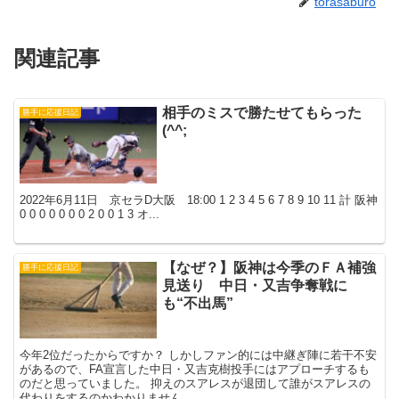
torasaburo
関連記事
相手のミスで勝たせてもらった
勝手に応援日記
(^^;
2022年6月11日 京セラD大阪 18:00 1 2 3 4 5 6 7 8 9 10 11 計 阪神
0 0 0 0 0 0 0 2 0 0 1 3 オ...
【なぜ？】阪神は今季のＦＡ補強
勝手に応援日記
見送り 中日・又吉争奪戦に
も“不出馬”
今年2位だったからですか？ しかしファン的には中継ぎ陣に若干不安
があるので、FA宣言した中日・又吉克樹投手にはアプローチするも
のだと思っていました。 抑えのスアレスが退団して誰がスアレスの
代わりをするのかわかりません...