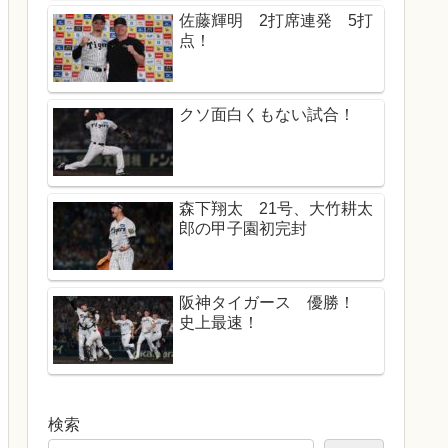
佐藤輝明 2打席連発 5打
点！
クソ面白くもない試合！
森下翔太 21号、大竹耕太
郎の甲子園初完封
阪神タイガース 優勝！
史上最速！
検索