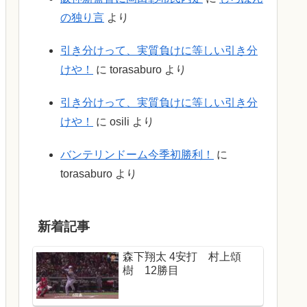
の独り言
より
引き分けって、実質負けに等しい引き分
けや！
に
torasaburo
より
引き分けって、実質負けに等しい引き分
けや！
に
osili
より
バンテリンドーム今季初勝利！
に
torasaburo
より
新着記事
森下翔太 4安打 村上頌
樹 12勝目