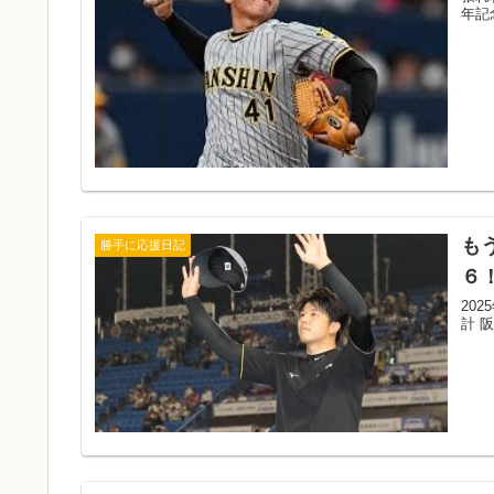
年記
も
勝手に応援日記
６
202
計 阪神