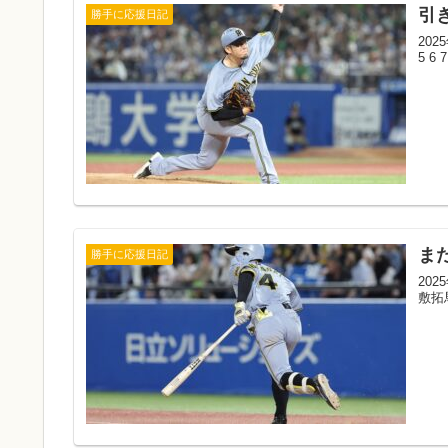
引
勝手に応援日記
202
5 6 
ま
勝手に応援日記
20
敷拓馬 