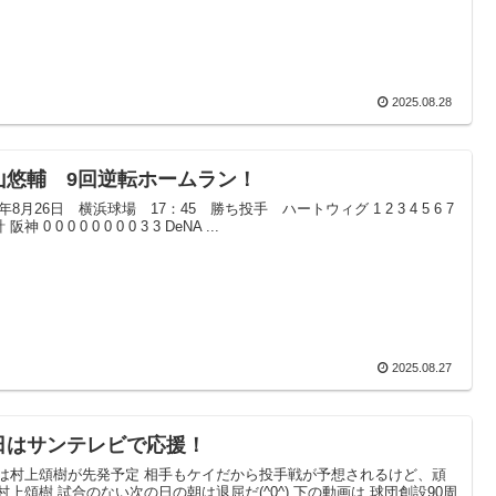
2025.08.28
山悠輔 9回逆転ホームラン！
5年8月26日 横浜球場 17：45 勝ち投手 ハートウィグ 1 2 3 4 5 6 7
計 阪神 0 0 0 0 0 0 0 0 3 3 DeNA ...
2025.08.27
日はサンテレビで応援！
は村上頌樹が先発予定 相手もケイだから投手戦が予想されるけど、頑
村上頌樹 試合のない次の日の朝は退屈だ(^0^) 下の動画は 球団創設90周