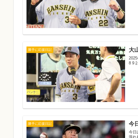
大
勝手に応援日記
202
8 9 
今
勝手に応援日記
今日
張れ