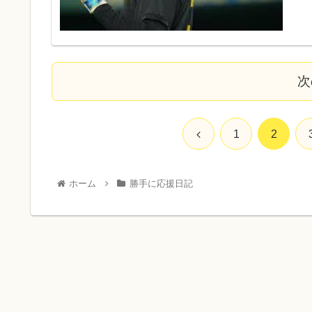
次
1
2
ホーム
勝手に応援日記