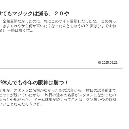
けてもマジックは減る、２０や
、全然更新なかったのに、急にこのサイト更新しだしたな。 このおっ
、きまぐれやから何か言いたくなったんとちゃうの？ 実はひまですね
笑） 一時は凄く忙...
2025.08.21
が休んでも今年の阪神は勝つ！
テルが、スタメンに名前がなかったあの試合から、 昨日の試合前まで
ヒットが続いていたから、 昨日の近本の名前がスタメンになかったの
ょっと心配だった。 ドーム球場が続くってことは、クソ暑い今の時期
いいことなんだろうけど...