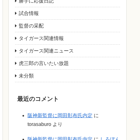
勝手に応援日記
試合情報
監督の采配
タイガース関連情報
タイガース関連ニュース
虎三郎の言いたい放題
未分類
最近のコメント
阪神新監督に岡田彰布氏内定
に
torasaburo
より
阪神新監督に岡田彰布氏内定
に
しろぽん