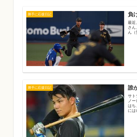
負
勝手に応援日記
最近
さん
ん（
誰
勝手に応援日記
サト
ノー
はち
には