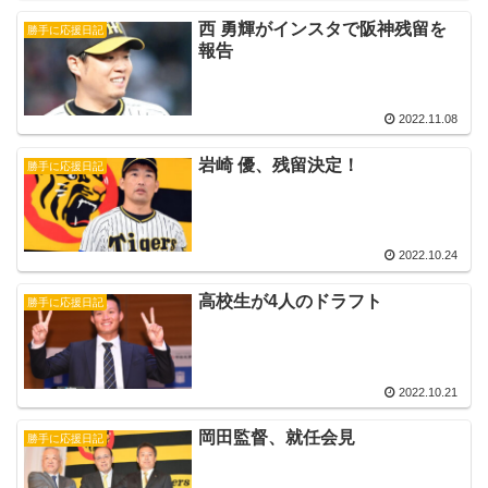
西 勇輝がインスタで阪神残留を
勝手に応援日記
報告
2022.11.08
岩崎 優、残留決定！
勝手に応援日記
2022.10.24
高校生が4人のドラフト
勝手に応援日記
2022.10.21
岡田監督、就任会見
勝手に応援日記