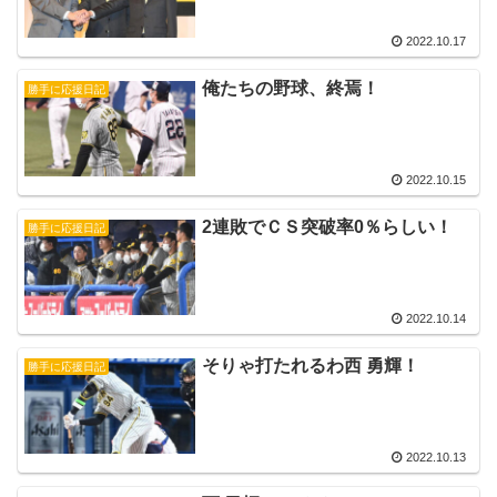
2022.10.17
俺たちの野球、終焉！
勝手に応援日記
2022.10.15
2連敗でＣＳ突破率0％らしい！
勝手に応援日記
2022.10.14
そりゃ打たれるわ西 勇輝！
勝手に応援日記
2022.10.13