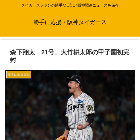
タイガースファンの勝手な日記と阪神関連ニュースを保存
勝手に応援・阪神タイガース
森下翔太 21号、大竹耕太郎の甲子園初完
封
勝手に応援日記