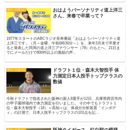
おはようパーソナリティ道上洋三
勝手に応援日記
さん、来春で卒業って？
1977年スタートのABCラジオ長寿番組「おはようパーソナリティ道
上洋三です」（月～金曜、午前6時30分～）を、来年3月末で卒業す
ると発表した同局の道上洋三アナウンサー（78）のもとへ、21日ま
でにメールだけで800件以上の激励の声...
ドラフト１位・森木大智投手 体
勝手に応援日記
力測定日本人投手トップクラスの
数値
今秋ドラフトで指名された阪神の新人8選手が12日、兵庫県西宮市内
の甲子園球場内で体力測定を行いました。 その中でもドラフト１
位・森木大智投手（18）＝高知＝は、体成分分析装置「インボデ
ィ」の計測で、日本人投手トップクラスの101点を記...
阪神タイガース 紅白戦の模様
勝手に応援日記