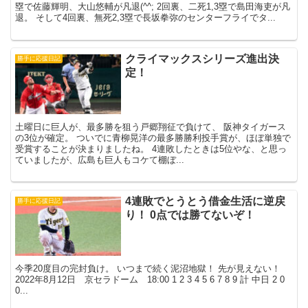
塁で佐藤輝明、大山悠輔が凡退(^^; 2回裏、二死1,3塁で島田海吏が凡
退。 そして4回裏、無死2,3塁で長坂拳弥のセンターフライでタ...
クライマックスシリーズ進出決
勝手に応援日記
定！
土曜日に巨人が、最多勝を狙う戸郷翔征で負けて、 阪神タイガース
の3位が確定。 ついでに青柳晃洋の最多勝勝利投手賞が、ほぼ単独で
受賞することが決まりましたね。 4連敗したときは5位やな、と思っ
ていましたが、広島も巨人もコケて棚ぼ...
4連敗でとうとう借金生活に逆戻
勝手に応援日記
り！ 0点では勝てないぞ！
今季20度目の完封負け。 いつまで続く泥沼地獄！ 先が見えない！
2022年8月12日 京セラドーム 18:00 1 2 3 4 5 6 7 8 9 計 中日 2 0
0...