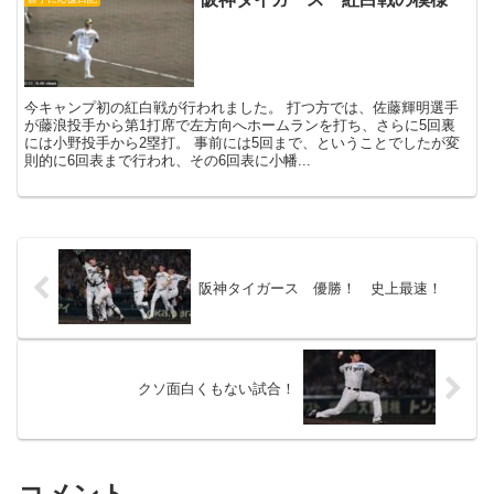
今キャンプ初の紅白戦が行われました。 打つ方では、佐藤輝明選手
が藤浪投手から第1打席で左方向へホームランを打ち、さらに5回裏
には小野投手から2塁打。 事前には5回まで、ということでしたが変
則的に6回表まで行われ、その6回表に小幡...
阪神タイガース 優勝！ 史上最速！
クソ面白くもない試合！