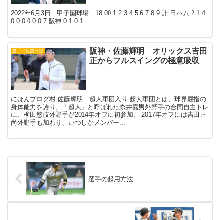
2022年6月3日 甲子園球場 18:00 1 2 3 4 5 6 7 8 9 計 日ハム 2 1 4
0 0 0 0 0 0 7 阪神 0 1 0 1 ...
阪神・佐藤輝明 オリックス吉田
勝手に応援日記
正からフルスイングの極意吸収
にほんブログ村 佐藤輝明 超人軍団入り 超人軍団とは、球界屈指の
身体能力を誇り、「超人」と呼ばれた糸井嘉男外野手の合同自主トレ
に、柳田悠岐外野手が2014年オフに初参加。 2017年オフには吉田正
尚外野手も加わり、いつしかメンバー...
選手の起用方法