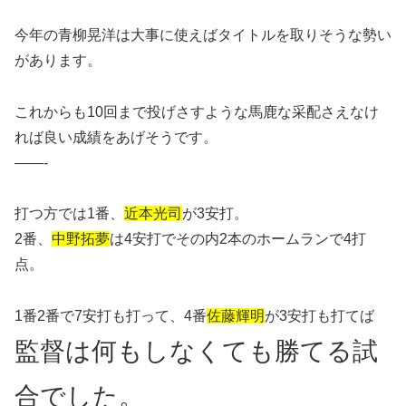
今年の青柳晃洋は大事に使えばタイトルを取りそうな勢い
があります。
これからも10回まで投げさすような馬鹿な采配さえなけ
れば良い成績をあげそうです。
——-
打つ方では1番、
近本光司
が3安打。
2番、
中野拓夢
は4安打でその内2本のホームランで4打
点。
1番2番で7安打も打って、4番
佐藤輝明
が3安打も打てば
監督は何もしなくても勝てる試
合でした。