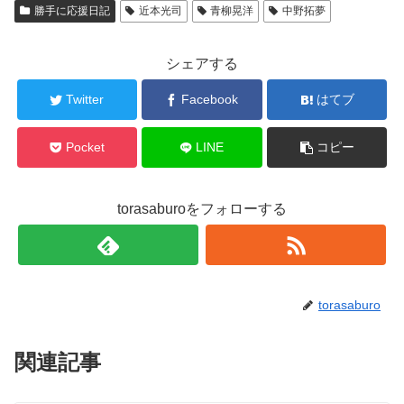
勝手に応援日記
近本光司
青柳晃洋
中野拓夢
シェアする
Twitter
Facebook
はてブ
Pocket
LINE
コピー
torasaburoをフォローする
torasaburo
関連記事