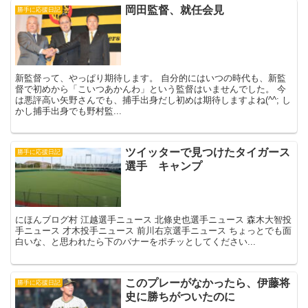
岡田監督、就任会見
勝手に応援日記
新監督って、やっぱり期待します。 自分的にはいつの時代も、新監
督で初めから「こいつあかんわ」という監督はいませんでした。 今
は悪評高い矢野さんでも、捕手出身だし初めは期待しますよね(^^; し
かし捕手出身でも野村監...
ツイッターで見つけたタイガース
勝手に応援日記
選手 キャンプ
にほんブログ村 江越選手ニュース 北條史也選手ニュース 森木大智投
手ニュース 才木投手ニュース 前川右京選手ニュース ちょっとでも面
白いな、と思われたら下のバナーをポチッとしてください...
このプレーがなかったら、伊藤将
勝手に応援日記
史に勝ちがついたのに