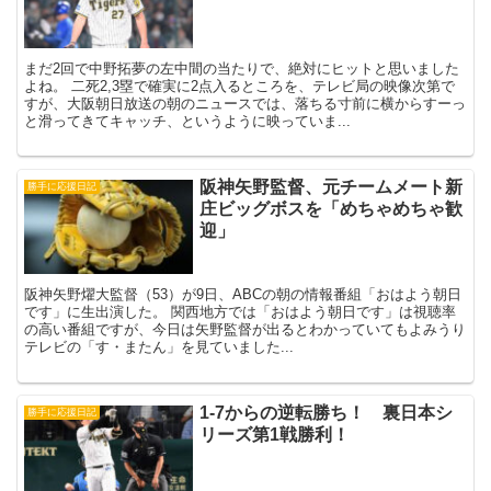
まだ2回で中野拓夢の左中間の当たりで、絶対にヒットと思いました
よね。 二死2,3塁で確実に2点入るところを、テレビ局の映像次第で
すが、大阪朝日放送の朝のニュースでは、落ちる寸前に横からすーっ
と滑ってきてキャッチ、というように映っていま...
阪神矢野監督、元チームメート新
勝手に応援日記
庄ビッグボスを「めちゃめちゃ歓
迎」
阪神矢野燿大監督（53）が9日、ABCの朝の情報番組「おはよう朝日
です」に生出演した。 関西地方では「おはよう朝日です」は視聴率
の高い番組ですが、今日は矢野監督が出るとわかっていてもよみうり
テレビの「す・またん」を見ていました...
1-7からの逆転勝ち！ 裏日本シ
勝手に応援日記
リーズ第1戦勝利！