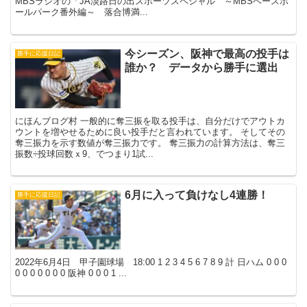
MBSラジオの「JA淡路日の出スポーツスペシャル ～MBSベースボ
ールパーク番外編～ 落合博満...
今シーズン、阪神で最高の投手は
勝手に応援日記
誰か？ データから勝手に選出
にほんブログ村 一般的に奪三振を取る投手は、自分だけでアウトカ
ウントを増やせるために良い投手だと言われています。 そしてその
奪三振力を示す数値が奪三振力です。 奪三振力の計算方法は、奪三
振数÷投球回数ｘ9、でつまり1試...
6月に入って負けなし4連勝！
勝手に応援日記
2022年6月4日 甲子園球場 18:00 1 2 3 4 5 6 7 8 9 計 日ハム 0 0 0
0 0 0 0 0 0 0 阪神 0 0 0 1 ...