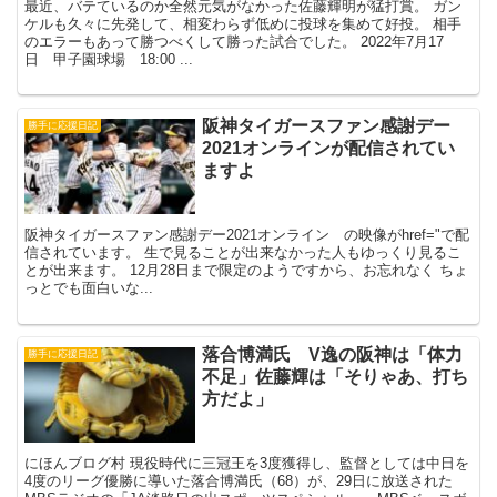
最近、バテているのか全然元気がなかった佐藤輝明が猛打賞。 ガン
ケルも久々に先発して、相変わらず低めに投球を集めて好投。 相手
のエラーもあって勝つべくして勝った試合でした。 2022年7月17
日 甲子園球場 18:00 ...
阪神タイガースファン感謝デー
勝手に応援日記
2021オンラインが配信されてい
ますよ
阪神タイガースファン感謝デー2021オンライン の映像がhref="で配
信されています。 生で見ることが出来なかった人もゆっくり見るこ
とが出来ます。 12月28日まで限定のようですから、お忘れなく ちょ
っとでも面白いな...
落合博満氏 V逸の阪神は「体力
勝手に応援日記
不足」佐藤輝は「そりゃあ、打ち
方だよ」
にほんブログ村 現役時代に三冠王を3度獲得し、監督としては中日を
4度のリーグ優勝に導いた落合博満氏（68）が、29日に放送された