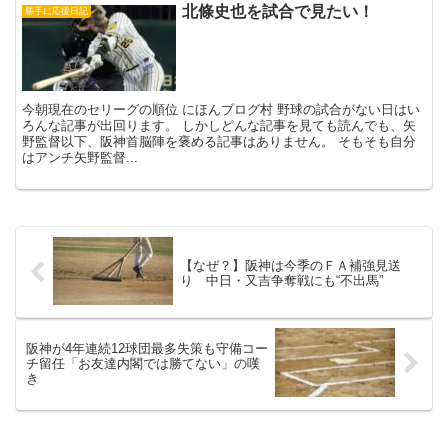
北條史也を試合で見たい！
勝手に応援日記
今朝現在のセリーグの順位 にほんブログ村 野球の試合がない日はい
ろんな記事が出回ります。 しかしどんな記事を見ても読んでも、矢
野監督以下、阪神首脳陣を褒める記事はありません。 そもそも自分
はアンチ矢野監督...
【なぜ？】阪神は今季のＦＡ補強見送
り 中日・又吉争奪戦にも“不出馬”
阪神が4年連続12球団最多失策も守備コー
チ留任「お友達内閣では勝てない」の嘆
き