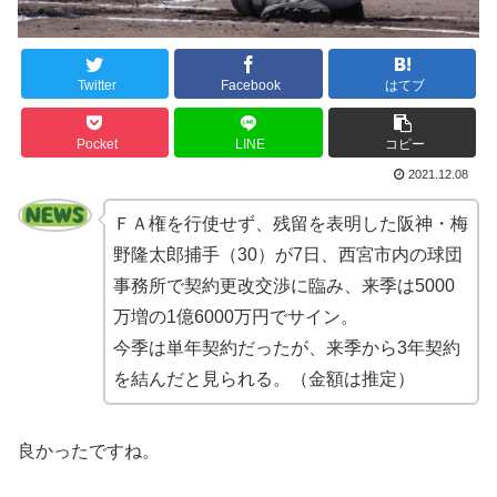
Twitter
Facebook
はてブ
Pocket
LINE
コピー
2021.12.08
ＦＡ権を行使せず、残留を表明した阪神・梅
野隆太郎捕手（30）が7日、西宮市内の球団
事務所で契約更改交渉に臨み、来季は5000
万増の1億6000万円でサイン。
今季は単年契約だったが、来季から3年契約
を結んだと見られる。（金額は推定）
良かったですね。