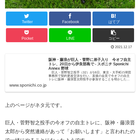
Twitter
Facebook
はてブ
Pocket
LINE
コピー
2021.12.17
阪神・藤浪が巨人・菅野に弟子入り 今オフ自主
トレ、20日から伊良部島で - スポニチ Sponichi
Annex 野球
巨人・菅野智之投手（32）が16日、東京・大手町の球団
事務所で契約更改交渉を行い、直後の会見で今オフの自主
トレに阪神・藤浪晋太郎投手が参加することを明かした…
www.sponichi.co.jp
上のページがネタ元です。
巨人・菅野智之投手の今オフの自主トレに、阪神・藤浪晋
太郎から突然連絡があって「お願いします」と言われたの