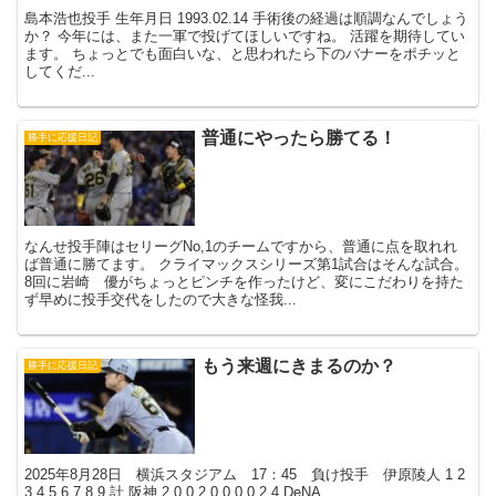
島本浩也投手 生年月日 1993.02.14 手術後の経過は順調なんでしょう
か？ 今年には、また一軍で投げてほしいですね。 活躍を期待してい
ます。 ちょっとでも面白いな、と思われたら下のバナーをポチッと
してくだ...
普通にやったら勝てる！
勝手に応援日記
なんせ投手陣はセリーグNo,1のチームですから、普通に点を取れれ
ば普通に勝てます。 クライマックスシリーズ第1試合はそんな試合。
8回に岩崎 優がちょっとピンチを作ったけど、変にこだわりを持た
ず早めに投手交代をしたので大きな怪我...
もう来週にきまるのか？
勝手に応援日記
2025年8月28日 横浜スタジアム 17：45 負け投手 伊原陵人 1 2
3 4 5 6 7 8 9 計 阪神 2 0 0 2 0 0 0 0 2 4 DeNA...