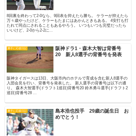
8回裏を終わって2-0なら、9回表を抑えたら勝ち。 ケラーが抑えたら
万々歳やったけど、ケラーもたまにはあかんときもある。 4安打も打
たれて同点にされることもあるやろう。 いつもいつも完璧だったら
いいけど、2-0から2-2に...
阪神ドラ1・森木大智は背番号
勝手に応援日記
20 新人8選手の背番号を発表
阪神タイガースは13日、大阪市内のホテルで育成を含む新人8選手の
入団会見を行い、背番号を発表した。 新人選手の背番号は以下の通
り。 森木大智選手(ドラフト1巡目)背番号20 鈴木勇斗選手(ドラフト2
巡目)背番号28 ...
島本浩也投手 29歳の誕生日 お
勝手に応援日記
めでとう！