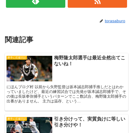
torasaburo
関連記事
梅野隆太郎選手は最近全然出てこ
勝手に応援日記
ないね！
にほんブログ村 以前から矢野監督は坂本誠志郎捕手推しだとはわか
っていましたけど、最近の練習試合では先発が坂本誠志郎捕手で、そ
の後は長坂拳弥捕手というパターンでここ数試合、梅野隆太郎捕手の
出番がありません。 主力は温存、という...
引き分けって、実質負けに等しい
勝手に応援日記
引き分けや！