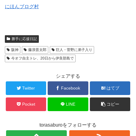
にほんブログ村
勝手に応援日記
阪神
藤浪晋太郎
巨人・菅野に弟子入り
今オフ自主トレ、20日から伊良部島で
シェアする
Twitter
Facebook
はてブ
Pocket
LINE
コピー
torasaburoをフォローする