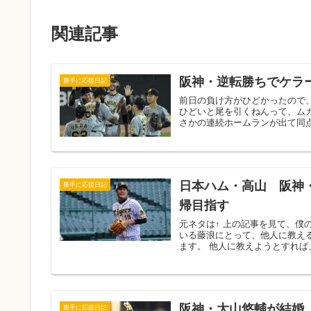
関連記事
阪神・逆転勝ちでケラ
勝手に応援日記
前日の負け方がひどかったので
ひどいと尾を引くねんって、ム
さかの連続ホームランが出て同点に
日本ハム・高山 阪神
勝手に応援日記
帰目指す
元ネタは↑ 上の記事を見て、
いる藤浪にとって、他人に教え
ます。 他人に教えようとすれば、
阪神・大山悠輔が結婚
勝手に応援日記