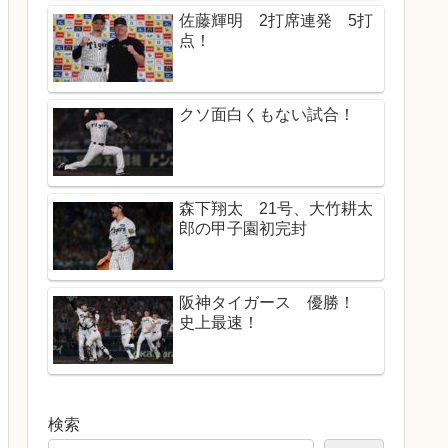
佐藤輝明 2打席連発 5打
点！
クソ面白くもない試合！
森下翔太 21号、大竹耕太
郎の甲子園初完封
阪神タイガース 優勝！
史上最速！
検索