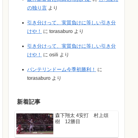
の独り言
より
引き分けって、実質負けに等しい引き分
けや！
に
torasaburo
より
引き分けって、実質負けに等しい引き分
けや！
に
osili
より
バンテリンドーム今季初勝利！
に
torasaburo
より
新着記事
森下翔太 4安打 村上頌
樹 12勝目