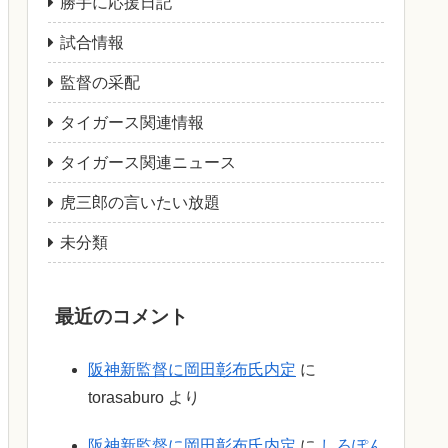
勝手に応援日記
試合情報
監督の采配
タイガース関連情報
タイガース関連ニュース
虎三郎の言いたい放題
未分類
最近のコメント
阪神新監督に岡田彰布氏内定
に
torasaburo
より
阪神新監督に岡田彰布氏内定
に
しろぽん