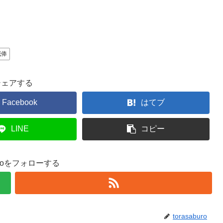
減俸
シェアする
Facebook
はてブ
LINE
コピー
buroをフォローする
torasaburo