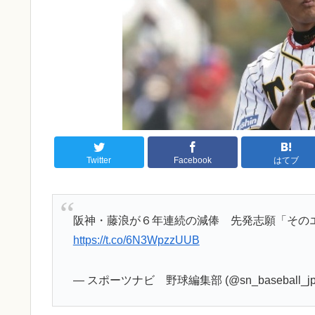
Twitter
Facebook
はてブ
阪神・藤浪が６年連続の減俸 先発志願「その
https://t.co/6N3WpzzUUB
— スポーツナビ 野球編集部 (@sn_baseball_jp