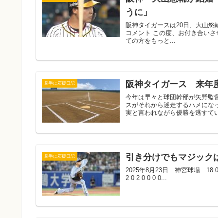
うに」
阪神タイガースは20日、大山悠
コメント この度、お付き合い
ての方をもっと...
阪神タイガース 来年
勝手に応援日記
今年は早々と球団幹部が矢野監
スがそれから迷走するハメにな
実と言われながら優勝を逃すてい
引き分けでもマジックは減
勝手に応援日記
2025年8月23日 神宮球場 18:00 
2 0 2 0 0 0 0...