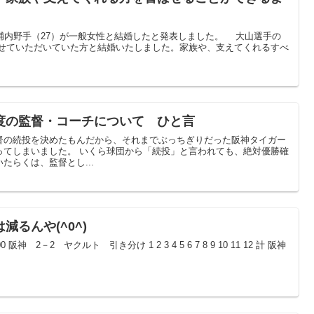
輔内野手（27）が一般女性と結婚したと発表しました。 大山選手の
させていただいていた方と結婚いたしました。家族や、支えてくれるすべ
度の監督・コーチについて ひと言
督の続投を決めたもんだから、それまでぶっちぎりだった阪神タイガー
ってしまいました。 いくら球団から「続投」と言われても、絶対優勝確
たらくは、監督とし...
るんや(^0^)
阪神 2－2 ヤクルト 引き分け 1 2 3 4 5 6 7 8 9 10 11 12 計 阪神