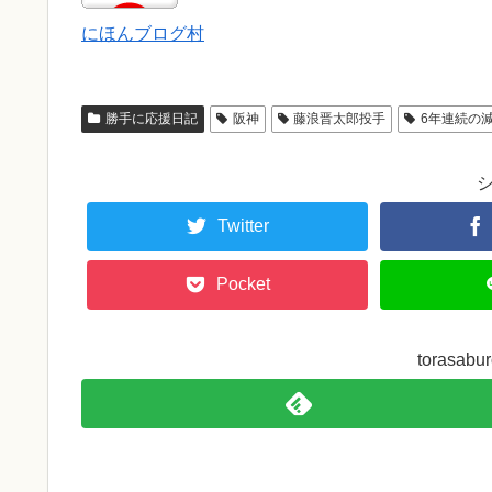
にほんブログ村
勝手に応援日記
阪神
藤浪晋太郎投手
6年連続の
Twitter
Pocket
torasa