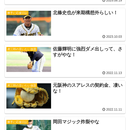
2025.08.19
北條史也が来期構想外らしい！
勝手に応援日記
2023.10.03
佐藤輝明に強烈ダメ出しって、さ
虎三郎の言いたい放題
すがやな！
2022.11.13
元阪神のスアレスの契約金、凄い
虎三郎の言いたい放題
な！
2022.11.11
岡田マジック炸裂やな
勝手に応援日記