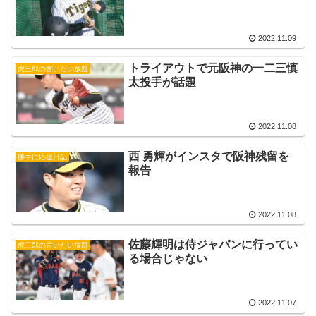
2022.11.09
トライアウトで元阪神の一二三慎
虎三郎の言いたい放題
太投手が話題
2022.11.08
西 勇輝がインスタで阪神残留を
勝手に応援日記
報告
2022.11.08
佐藤輝明は侍ジャパンに行ってい
虎三郎の言いたい放題
る場合じゃない
2022.11.07