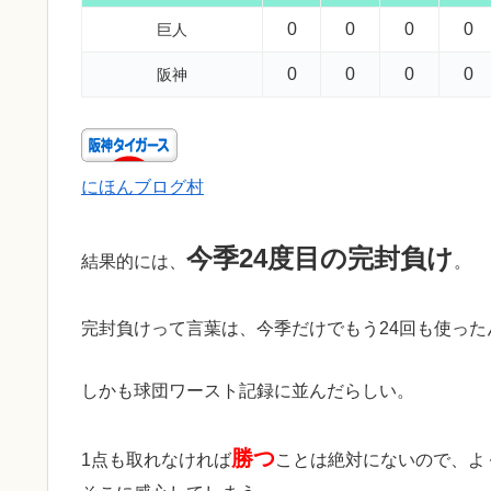
0
0
0
0
巨人
0
0
0
0
阪神
にほんブログ村
今季24度目の完封負け
結果的には、
。
完封負けって言葉は、今季だけでもう24回も使っ
しかも球団ワースト記録に並んだらしい。
勝つ
1点も取れなければ
ことは絶対にないので、よ