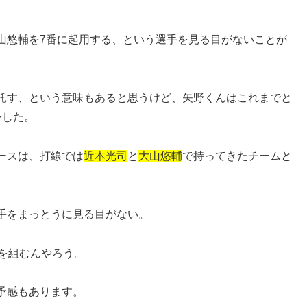
山悠輔を7番に起用する、という選手を見る目がないことが
託す、という意味もあると思うけど、矢野くんはこれまでと
をした。
ースは、打線では
近本光司
と
大山悠輔
で持ってきたチームと
手をまっとうに見る目がない。
を組むんやろう。
予感もあります。