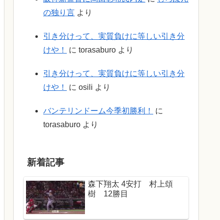
の独り言
より
引き分けって、実質負けに等しい引き分
けや！
に
torasaburo
より
引き分けって、実質負けに等しい引き分
けや！
に
osili
より
バンテリンドーム今季初勝利！
に
torasaburo
より
新着記事
森下翔太 4安打 村上頌
樹 12勝目