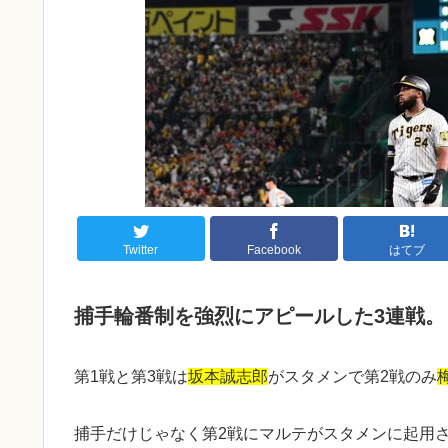
Twitter
Facebook
はてブ
捕手輪番制を強烈にアピールした3連戦。
第1戦と第3戦は
坂本誠志郎
がスタメンで第2戦のみ
捕手だけじゃなく第2戦にマルテがスタメンに起用