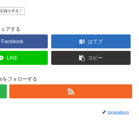
新記録を作る！
シェアする
Facebook
はてブ
LINE
コピー
buroをフォローする
torasaburo