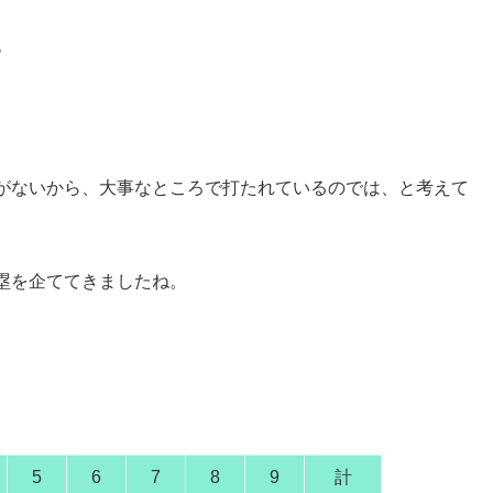
？
がないから、大事なところで打たれているのでは、と考えて
塁を企ててきましたね。
5
6
7
8
9
計