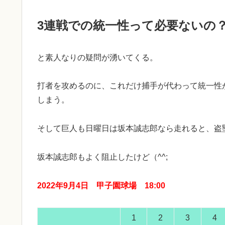
3連戦での統一性って必要ないの
と素人なりの疑問が湧いてくる。
打者を攻めるのに、これだけ捕手が代わって統一性
しまう。
そして巨人も日曜日は坂本誠志郎なら走れると、盗
坂本誠志郎もよく阻止したけど（^^;
2022年9月4日 甲子園球場 18:00
1
2
3
4