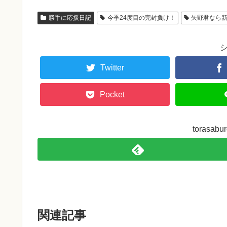
勝手に応援日記
今季24度目の完封負け！
矢野君なら
Twitter
Pocket
torasa
関連記事