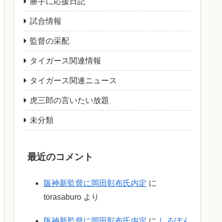
勝手に応援日記
試合情報
監督の采配
タイガース関連情報
タイガース関連ニュース
虎三郎の言いたい放題
未分類
最近のコメント
阪神新監督に岡田彰布氏内定
に
torasaburo
より
阪神新監督に岡田彰布氏内定
に
しろぽん