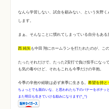
なんら学習しない、試合を顧みない、という矢野く
します。
まぁ、そんなことに慣れてしまっている自分もある
西 純矢
も中田 翔にホームランを打たれたのが、こ
たったそれだけで、たった2安打で負け投手になっ
も気の毒やけど、それもこれも今季だけの辛抱。
今季の辛抱や経験は必ず来季に生きる。
希望を持と
ちょっとでも面白いな、と思われたら下のバナーをポチッ
また明日も生きていける励みになります(^_^)