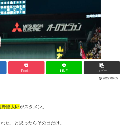
Pocket
LINE
コピー
2022.09.05
梅野隆太郎
がスタメン。
された、と思ったらその日だけ。