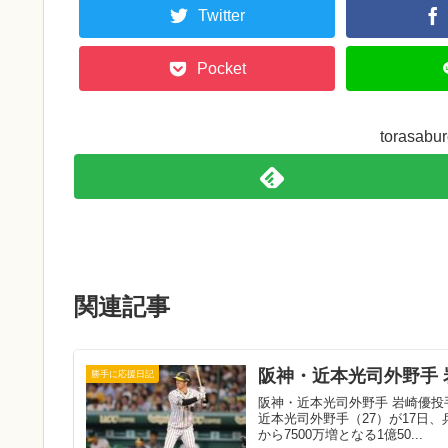
Twitter
Pocket
torasa
関連記事
阪神・近本光司外野手 
勝手に応援日記
阪神・近本光司外野手 岩崎優投手
近本光司外野手（27）が17日
から7500万増となる1億50...