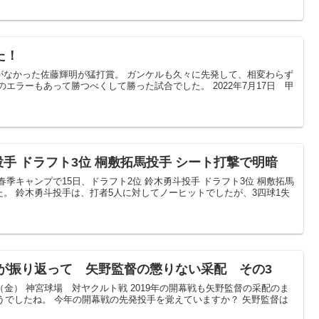
た！
がなかった佐藤輝明が猛打賞。 ガンケルも久々に先発して、相変わらず
エラーもあって勝つべくして勝った試合でした。 2022年7月17日 甲
投手 ドラフト3位 桐敷拓馬投手 シート打撃で明暗
季キャンプで15日、ドラフト2位 鈴木勇斗投手 ドラフト3位 桐敷拓馬
。 鈴木勇斗投手は、打者5人に対してノーヒットでしたが、3四球1失
すが振り返って 矢野監督の懲りない采配 その3
6日（金） 神宮球場 対ヤクルト戦 2019年の開幕戦も矢野監督の采配のま
そうでしたね。 今年の開幕戦の先発投手を覚えていますか？ 矢野監督は