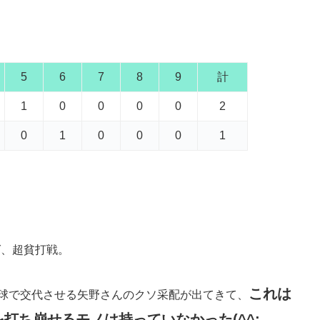
5
6
7
8
9
計
1
0
0
0
0
2
0
1
0
0
0
1
ば、超貧打戦。
これは
7球で交代させる矢野さんのクソ采配が出てきて、
打ち崩せるモノは持っていなかった(^^;