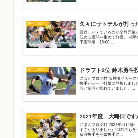
久々にサトテルが打っ
勝手に応援日記
最近、バテているのか全然元気
低めに投球を集めて好投。 相手の
子園球場 18:00 ...
ドラフト2位 鈴木勇斗
勝手に応援日記
にほんブログ村 阪神タイガース春
投手がシート打撃に登板しました
点と制球が乱れていました。...
2021年度 大晦日で
勝手に応援日記
にほんブログ村 2021年3月2
ずさがありましたが2021年も
藤浪投手を開幕投手に...