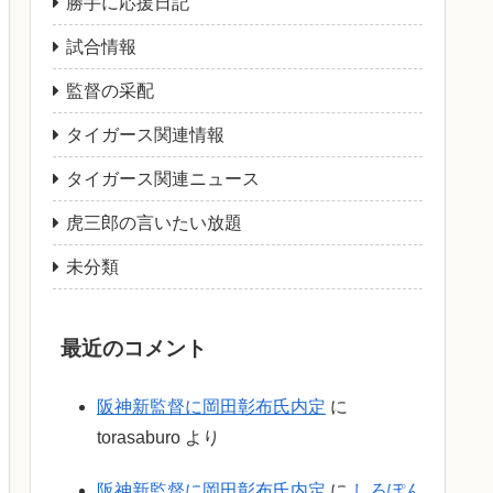
勝手に応援日記
試合情報
監督の采配
タイガース関連情報
タイガース関連ニュース
虎三郎の言いたい放題
未分類
最近のコメント
阪神新監督に岡田彰布氏内定
に
torasaburo
より
阪神新監督に岡田彰布氏内定
に
しろぽん