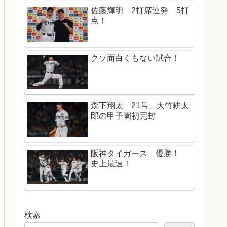
佐藤輝明 2打席連発 5打
点！
クソ面白くもない試合！
森下翔太 21号、大竹耕太
郎の甲子園初完封
阪神タイガース 優勝！
史上最速！
検索