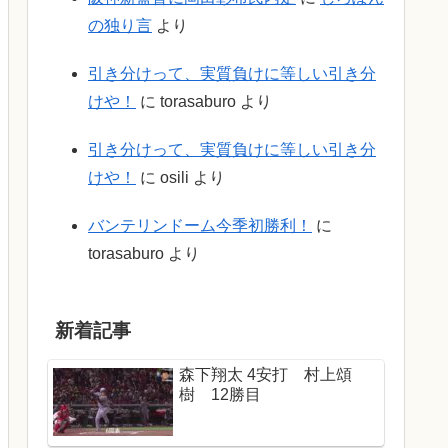
の独り言
より
引き分けって、実質負けに等しい引き分
けや！
に
torasaburo
より
引き分けって、実質負けに等しい引き分
けや！
に
osili
より
バンテリンドーム今季初勝利！
に
torasaburo
より
新着記事
森下翔太 4安打 村上頌
樹 12勝目