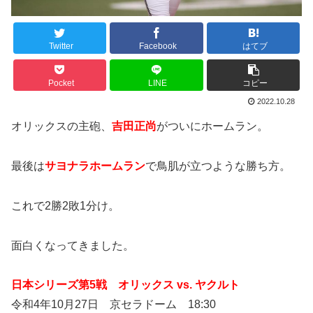
Twitter
Facebook
はてブ
Pocket
LINE
コピー
2022.10.28
オリックスの主砲、
吉田正尚
がついにホームラン。
最後は
サヨナラホームラン
で鳥肌が立つような勝ち方。
これで2勝2敗1分け。
面白くなってきました。
日本シリーズ第5戦 オリックス vs. ヤクルト
令和4年10月27日 京セラドーム 18:30