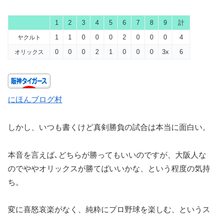
1
2
3
4
5
6
7
8
9
計
1
1
0
0
0
2
0
0
0
4
ヤクルト
0
0
0
2
1
0
0
0
3x
6
オリックス
にほんブログ村
しかし、いつも書くけど真剣勝負の試合は本当に面白い。
本音を言えば､どちらが勝ってもいいのですが、大阪人な
のでややオリックスが勝てばいいかな、という程度の気持
ち。
変に喜怒哀楽がなく、純粋にプロ野球を楽しむ、というス