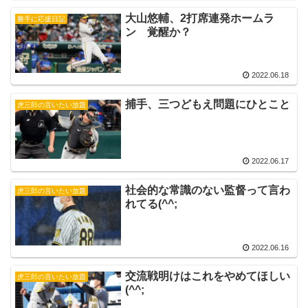
大山悠輔、2打席連発ホームラ
勝手に応援日記
ン 覚醒か？
2022.06.18
捕手、三つどもえ問題にひとこと
虎三郎の言いたい放題
2022.06.17
社会的な常識のない監督って言わ
虎三郎の言いたい放題
れてる(^^;
2022.06.16
交流戦明けはこれをやめてほしい
虎三郎の言いたい放題
(^^;