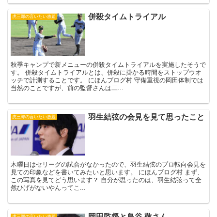
併殺タイムトライアル
虎三郎の言いたい放題
秋季キャンプで新メニューの併殺タイムトライアルを実施したそうで
す。 併殺タイムトライアルとは、併殺に掛かる時間をストップウオ
ッチで計測することです。 にほんブログ村 守備重視の岡田体制では
当然のことですが、前の監督さんは二...
羽生結弦の会見を見て思ったこと
虎三郎の言いたい放題
木曜日はセリーグの試合がなかったので、羽生結弦のプロ転向会見を
見ての印象などを書いてみたいと思います。 にほんブログ村 まず、
この写真を見てどう思います？ 自分が思ったのは、羽生結弦って全
然ひげがないやんってこ...
岡田監督と鳥谷 敬さん
虎三郎の言いたい放題