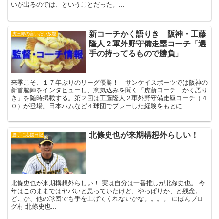
いが出るのでは、ということだった。...
新コーチかく語りき 阪神・工藤
虎三郎の言いたい放題
隆人２軍外野守備走塁コーチ「選
手の持ってるもので勝負」
来季こそ、１７年ぶりのリーグ優勝！ サンケイスポーツでは阪神の
新首脳陣をインタビューし、意気込みを聞く「虎新コーチ かく語り
き」を随時掲載する。第２回は工藤隆人２軍外野守備走塁コーチ（４
０）が登場。日本ハムなど４球団でプレーした経験をもとに...
北條史也が来期構想外らしい！
勝手に応援日記
北條史也が来期構想外らしい！ 実は自分は一番推しが北條史也。 今
年はこのままではヤバいと思っていたけど、やっぱりか、と残念。
どこか、他の球団でも手を上げてくれないかな。。。。 にほんブロ
グ村 北條史也...