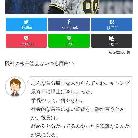
Twitter
Facebook
はてブ
Pocket
LINE
コピー
2022.06.16
阪神の株主総会はいつも面白い。
あんな自分勝手な人おらんですわ。キャンプ
最終日に胴上げをしよった。
予祝やって。何やそれ。
社会的な常識のない監督を、誰か言うたん
か。役員は。
辞めると分かってるんやったら次誰なるんか
が気になる。