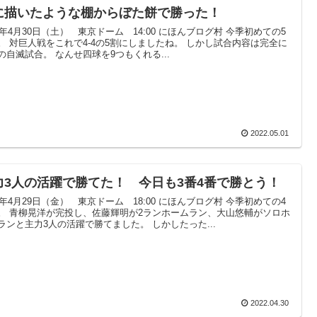
に描いたような棚からぼた餅で勝った！
22年4月30日（土） 東京ドーム 14:00 にほんブログ村 今季初めての5
。 対巨人戦をこれで4-4の5割にしましたね。 しかし試合内容は完全に
の自滅試合。 なんせ四球を9つもくれる...
2022.05.01
力3人の活躍で勝てた！ 今日も3番4番で勝とう！
22年4月29日（金） 東京ドーム 18:00 にほんブログ村 今季初めての4
。 青柳晃洋が完投し、佐藤輝明が2ランホームラン、大山悠輔がソロホ
ランと主力3人の活躍で勝てました。 しかしたった...
2022.04.30