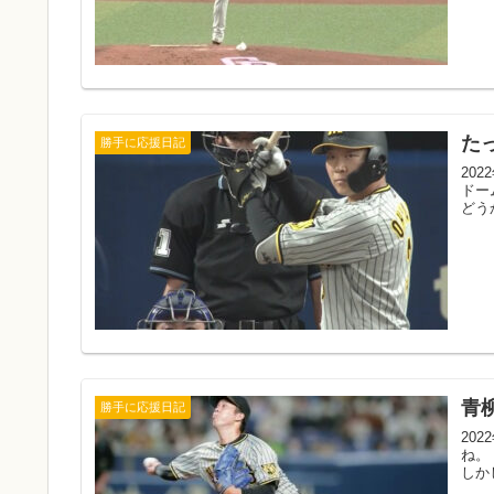
た
勝手に応援日記
20
ドー
どう
青
勝手に応援日記
20
ね。
しか