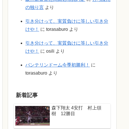
の独り言
より
引き分けって、実質負けに等しい引き分
けや！
に
torasaburo
より
引き分けって、実質負けに等しい引き分
けや！
に
osili
より
バンテリンドーム今季初勝利！
に
torasaburo
より
新着記事
森下翔太 4安打 村上頌
樹 12勝目