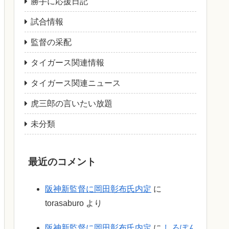
勝手に応援日記
試合情報
監督の采配
タイガース関連情報
タイガース関連ニュース
虎三郎の言いたい放題
未分類
最近のコメント
阪神新監督に岡田彰布氏内定
に
torasaburo
より
阪神新監督に岡田彰布氏内定
に
しろぽん