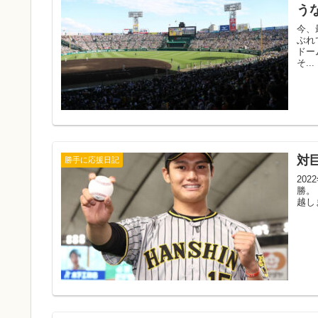
う
今、
ぶれ
ドー
そ...
対
勝手に応援日記
20
勝。
越し