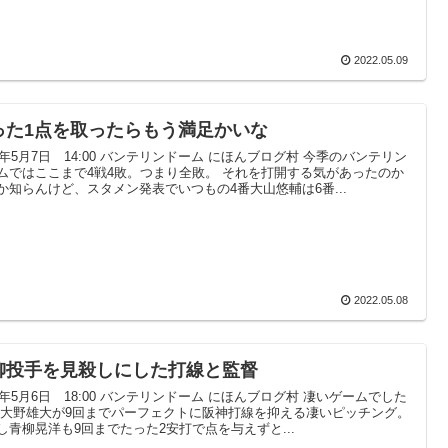
2022.05.09
った1点を取ったらもう満足かいな
22年5月7日 14:00 バンテリンドーム にほんブログ村 今季のバンテリン
ムではここまで4戦4敗。つまり全敗。 それを打開する気があったのか
か知らんけど、スタメン発表でいつもの4番大山悠輔は6番...
2022.05.08
柳投手を見殺しにした打線と監督
22年5月6日 18:00 バンテリンドーム にほんブログ村 凄いゲームでした
 大野雄大が9回までパーフェクトに阪神打線を抑える凄いピッチング。
し青柳晃洋も9回までたった2安打で点を与えずと...