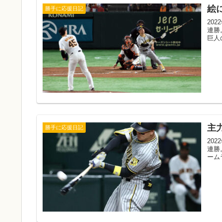
絵
勝手に応援日記
20
連勝
巨人
主
勝手に応援日記
20
連勝
ーム