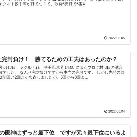
ヤクルト投手陣が打てなくて、散発6安打で3番4...
2022.05.05
た完封負け！ 勝てるための工夫はあったのか？
22年5月3日 ヤクルト戦 甲子園球場 14:00 にほんブログ村 3日の試合
敗でした。 なんせ完封負けですから本当の完敗です。 しかし先発の西
は初回と2回こそ失点しましたが、3回から8回ま...
2022.05.04
月の阪神はずっと最下位 ですが元々最下位にいるよ