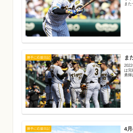
また
ま
勝手に応援日記
20
は完
勇輝
4
勝手に応援日記