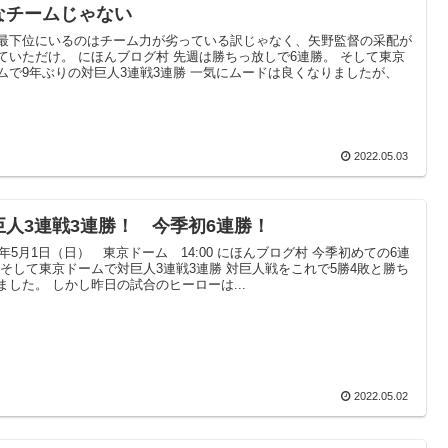
なチームじゃない
最下位にいるのはチーム力が劣っている訳じゃなく、矢野監督の采配が
ていただけ。 にほんブログ村 先週は勝ちっ放しで6連勝。 そして東京
ムで9年ぶりの対巨人3連戦3連勝 一気にムードは良くなりましたが、
2022.05.03
巨人3連戦3連勝！ 今季初6連勝！
22年5月1日（日） 東京ドーム 14:00 にほんブログ村 今季初めての6連
 そして東京ドームで対巨人3連戦3連勝 対巨人戦をこれで5勝4敗と勝ち
ました。 しかし昨日の試合のヒーローは...
2022.05.02