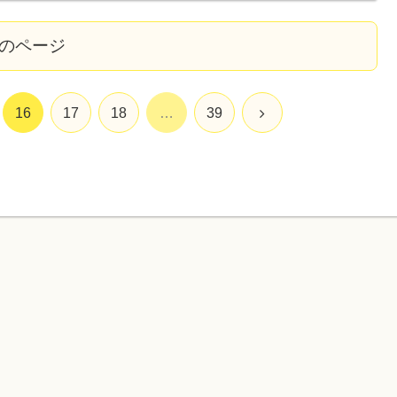
のページ
16
17
18
…
39