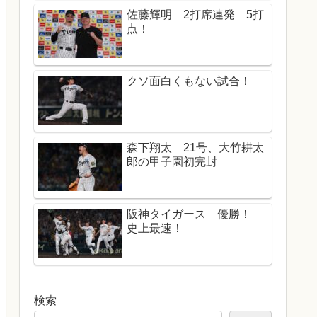
佐藤輝明 2打席連発 5打
点！
クソ面白くもない試合！
森下翔太 21号、大竹耕太
郎の甲子園初完封
阪神タイガース 優勝！
史上最速！
検索