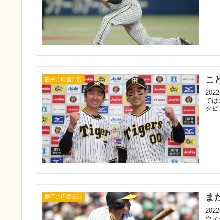
こ
勝手に応援日記
20
では
タビ
ま
勝手に応援日記
20
ウィ