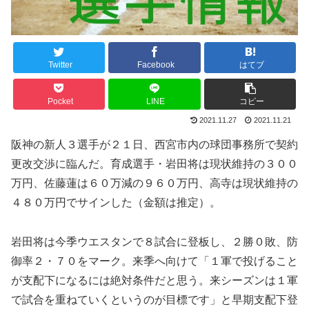
Twitter
Facebook
はてブ
Pocket
LINE
コピー
2021.11.27
2021.11.21
阪神の新人３選手が２１日、西宮市内の球団事務所で契約
更改交渉に臨んだ。育成選手・岩田将は現状維持の３００
万円、佐藤蓮は６０万減の９６０万円、高寺は現状維持の
４８０万円でサインした（金額は推定）。
岩田将は今季ウエスタンで８試合に登板し、２勝０敗、防
御率２・７０をマーク。来季へ向けて「１軍で投げること
が支配下になるには絶対条件だと思う。来シーズンは１軍
で試合を重ねていくというのが目標です」と早期支配下登