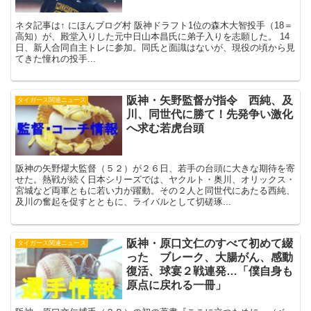
ネタ記事は↑ にほんブログ村 阪神ドラフト1位の森木大智投手（18＝
高知）が、殿堂入りした元中日山本昌氏に弟子入りを志願した。 14
日、新人合同自主トレに参加。同氏と面識はないが、現役の頃から見
てきた憧れの投手...
阪神・矢野監督が指令 西純、及
タイガース関連ニュース
川、同世代に勝て！先発争い激化
へ求む若虎台頭
阪神の矢野燿大監督（５２）が２６日、若手の台頭に大きな期待を寄
せた。熱戦が続く日本シリーズでは、ヤクルト・奥川、オリックス・
宮城など両軍ともに若い力が躍動。その２人と同世代にあたる西純、
及川の奮起を促すとともに、ライバルとして切磋琢...
阪神・原口文仁のすべて初めて綴
タイガース関連ニュース
った ブレーク、大腸がん、感動
復活、球宴２戦連発…「僕自身も
原点に戻れる一冊」