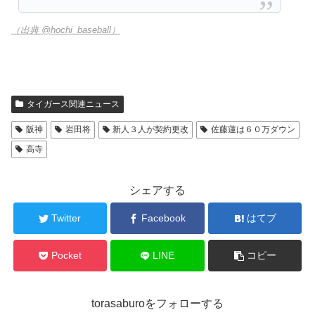
（出典 @hochi_baseball）
タイガース関連ニュース
阪神
岩田将
新人３人が契約更改
佐藤蓮は６０万ダウン
高寺
シェアする
Twitter
Facebook
はてブ
Pocket
LINE
コピー
torasaburoをフォローする