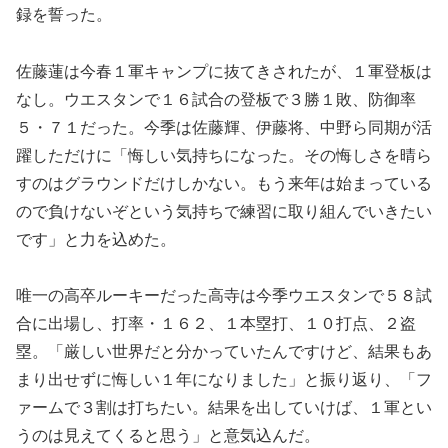
録を誓った。
佐藤蓮は今春１軍キャンプに抜てきされたが、１軍登板は
なし。ウエスタンで１６試合の登板で３勝１敗、防御率
５・７１だった。今季は佐藤輝、伊藤将、中野ら同期が活
躍しただけに「悔しい気持ちになった。その悔しさを晴ら
すのはグラウンドだけしかない。もう来年は始まっている
ので負けないぞという気持ちで練習に取り組んでいきたい
です」と力を込めた。
唯一の高卒ルーキーだった高寺は今季ウエスタンで５８試
合に出場し、打率・１６２、１本塁打、１０打点、２盗
塁。「厳しい世界だと分かっていたんですけど、結果もあ
まり出せずに悔しい１年になりました」と振り返り、「フ
ァームで３割は打ちたい。結果を出していけば、１軍とい
うのは見えてくると思う」と意気込んだ。