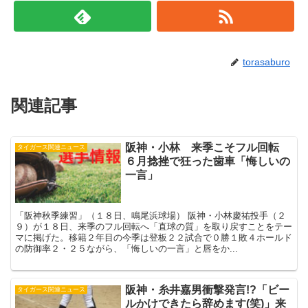
torasaburo
関連記事
阪神・小林 来季こそフル回転
タイガース関連ニュース
６月捻挫で狂った歯車「悔しいの
一言」
「阪神秋季練習」（１８日、鳴尾浜球場） 阪神・小林慶祐投手（２
９）が１８日、来季のフル回転へ「直球の質」を取り戻すことをテー
マに掲げた。移籍２年目の今季は登板２２試合で０勝１敗４ホールド
の防御率２・２５ながら、「悔しいの一言」と唇をか...
阪神・糸井嘉男衝撃発言!?「ビー
タイガース関連ニュース
ルかけできたら辞めます(笑)」来