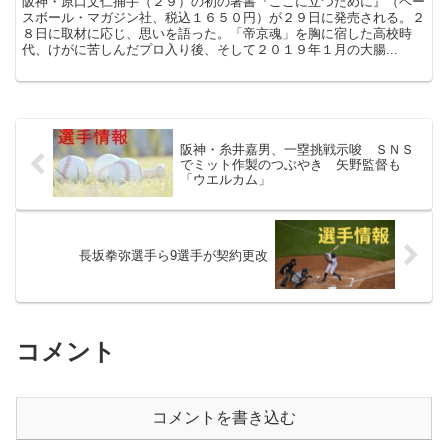
阪神・原口文仁捕手（２９）の初の著書『ここに立つために』（ベー
スボール・マガジン社、税込１６５０円）が２９日に発売される。２
８日に取材に応じ、思いを語った。「帝京魂」を胸に宿した高校時
代、けがに苦しんだプロ入り後、そして２０１９年１月の大腸...
阪神・糸井嘉男、一塁挑戦示唆 ＳＮＳ
でミット作製のつぶやき 矢野監督も
「ウエルカム」
長坂拳弥選手ら9選手が契約更改
コメント
コメントを書き込む