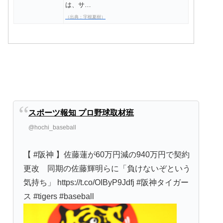
は、サ…
（出典：宇根夏樹）
スポーツ報知 プロ野球取材班
@hochi_baseball
【 #阪神 】佐藤蓮が60万円減の940万円で契約
更改 同期の佐藤輝明らに「負けないぞという
気持ち」 https://t.co/OIByP9Jdfj #阪神タイガー
ス #tigers #baseball