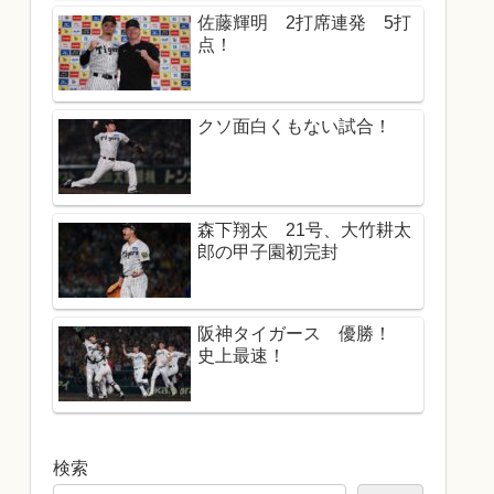
佐藤輝明 2打席連発 5打
点！
クソ面白くもない試合！
森下翔太 21号、大竹耕太
郎の甲子園初完封
阪神タイガース 優勝！
史上最速！
検索