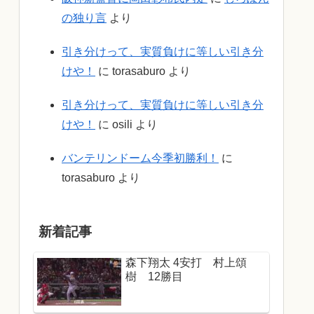
の独り言
より
引き分けって、実質負けに等しい引き分
けや！
に
torasaburo
より
引き分けって、実質負けに等しい引き分
けや！
に
osili
より
バンテリンドーム今季初勝利！
に
torasaburo
より
新着記事
森下翔太 4安打 村上頌
樹 12勝目