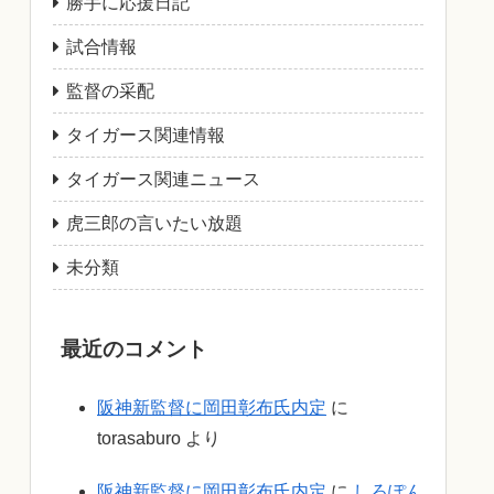
勝手に応援日記
試合情報
監督の采配
タイガース関連情報
タイガース関連ニュース
虎三郎の言いたい放題
未分類
最近のコメント
阪神新監督に岡田彰布氏内定
に
torasaburo
より
阪神新監督に岡田彰布氏内定
に
しろぽん