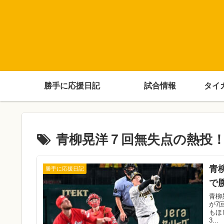
勝手に応援日記
試合情報
タイ
青柳晃洋７回無失点の熱投
青
勝手に応援日記
で
青柳
が7
もほ
3...