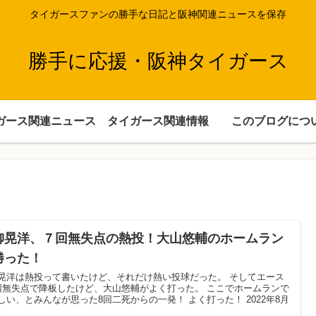
タイガースファンの勝手な日記と阪神関連ニュースを保存
勝手に応援・阪神タイガース
ガース関連ニュース
タイガース関連情報
このブログにつ
！
柳晃洋、７回無失点の熱投！大山悠輔のホームラン
勝った！
晃洋は熱投って書いたけど、それだけ熱い投球だった。 そしてエース
回無失点で降板したけど、大山悠輔がよく打った。 ここでホームランで
しい、とみんなが思った8回二死からの一発！ よく打った！ 2022年8月