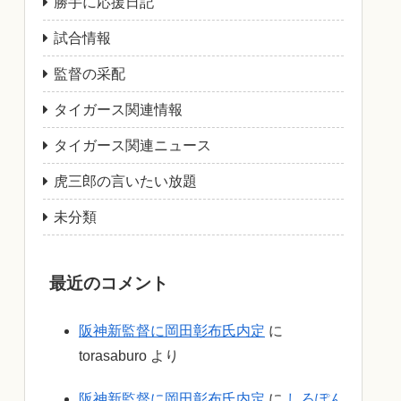
勝手に応援日記
試合情報
監督の采配
タイガース関連情報
タイガース関連ニュース
虎三郎の言いたい放題
未分類
最近のコメント
阪神新監督に岡田彰布氏内定
に
torasaburo
より
阪神新監督に岡田彰布氏内定
に
しろぽん