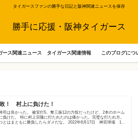
タイガースファンの勝手な日記と阪神関連ニュースを保存
勝手に応援・阪神タイガース
ガース関連ニュース
タイガース関連情報
このブログにつ
連敗！ 村上に負けた！
将司は良かった。 被安打5、奪三振12の力投だったけど、2本のホーム
に負けた。 特に村上宗隆に打たれたのは痛かった。完璧な打たれ方。
つとはまともに勝負したらダメだな。 2022年8月17日 神宮球場 1...