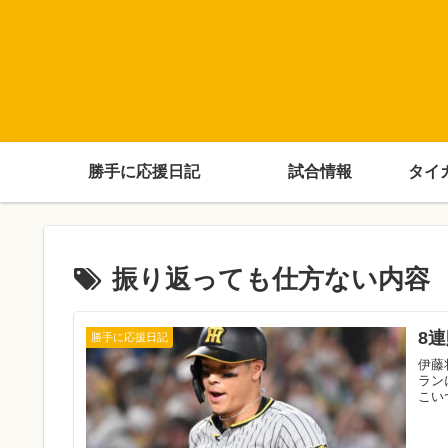
勝手に応援日記
試合情報
タイ
振り返っても仕方ない内容
8
勝手に応援日記
伊藤
ラン
こい