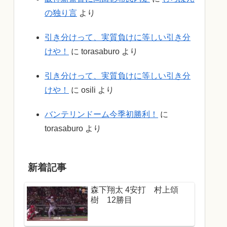
の独り言
より
引き分けって、実質負けに等しい引き分
けや！
に
torasaburo
より
引き分けって、実質負けに等しい引き分
けや！
に
osili
より
バンテリンドーム今季初勝利！
に
torasaburo
より
新着記事
森下翔太 4安打 村上頌
樹 12勝目