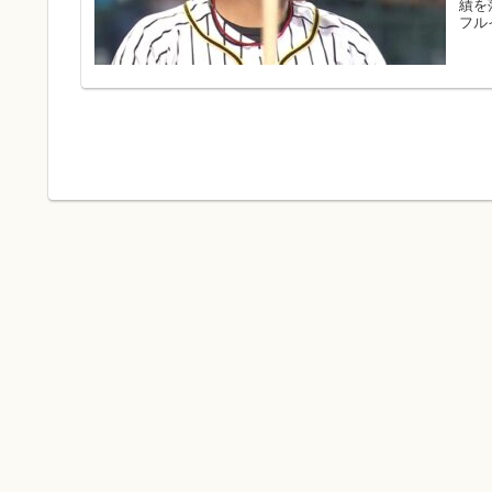
績を
フル