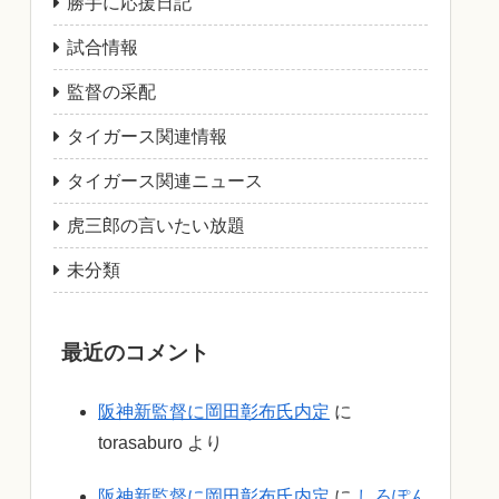
勝手に応援日記
試合情報
監督の采配
タイガース関連情報
タイガース関連ニュース
虎三郎の言いたい放題
未分類
最近のコメント
阪神新監督に岡田彰布氏内定
に
torasaburo
より
阪神新監督に岡田彰布氏内定
に
しろぽん