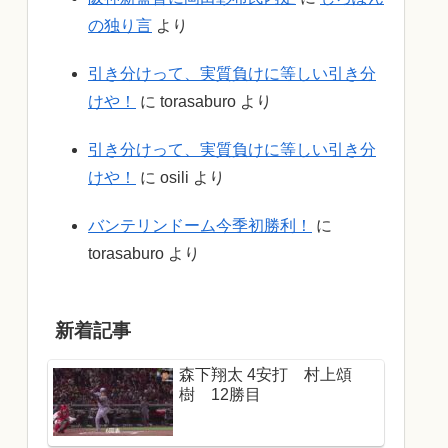
の独り言
より
引き分けって、実質負けに等しい引き分
けや！
に
torasaburo
より
引き分けって、実質負けに等しい引き分
けや！
に
osili
より
バンテリンドーム今季初勝利！
に
torasaburo
より
新着記事
森下翔太 4安打 村上頌
樹 12勝目