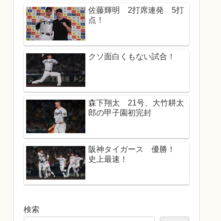
佐藤輝明 2打席連発 5打
点！
クソ面白くもない試合！
森下翔太 21号、大竹耕太
郎の甲子園初完封
阪神タイガース 優勝！
史上最速！
検索