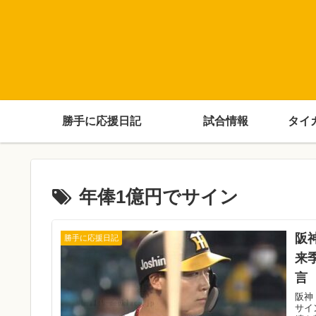
勝手に応援日記
試合情報
タイ
年俸1億円でサイン
阪
勝手に応援日記
来
言
阪神
サイ