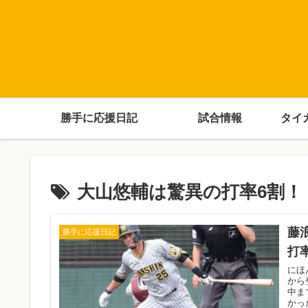
勝手に応援日記
試合情報
タイ
大山悠輔は驚異の打率6割！
藤
勝手に応援日記
打
にほ
から
中ま
かっ