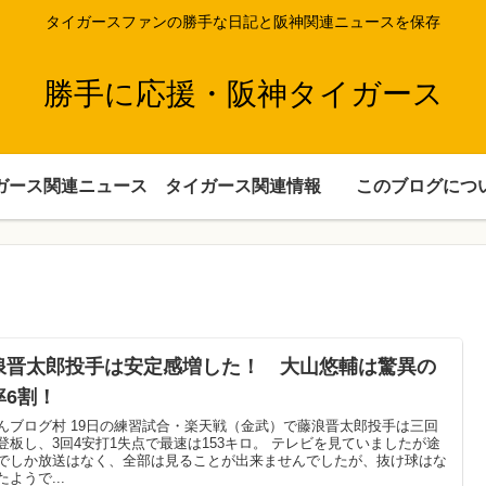
タイガースファンの勝手な日記と阪神関連ニュースを保存
勝手に応援・阪神タイガース
ガース関連ニュース
タイガース関連情報
このブログにつ
浪晋太郎投手は安定感増した！ 大山悠輔は驚異の
率6割！
んブログ村 19日の練習試合・楽天戦（金武）で藤浪晋太郎投手は三回
登板し、3回4安打1失点で最速は153キロ。 テレビを見ていましたが途
でしか放送はなく、全部は見ることが出来ませんでしたが、抜け球はな
たようで...