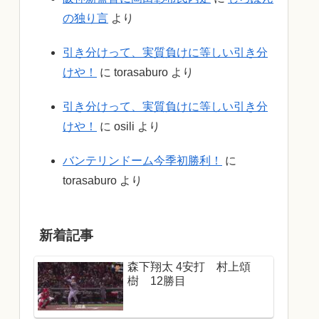
の独り言
より
引き分けって、実質負けに等しい引き分
けや！
に
torasaburo
より
引き分けって、実質負けに等しい引き分
けや！
に
osili
より
バンテリンドーム今季初勝利！
に
torasaburo
より
新着記事
森下翔太 4安打 村上頌
樹 12勝目