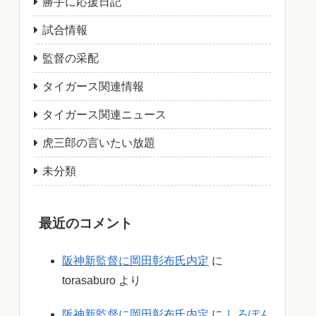
勝手に応援日記
試合情報
監督の采配
タイガース関連情報
タイガース関連ニュース
虎三郎の言いたい放題
未分類
最近のコメント
阪神新監督に岡田彰布氏内定
に
torasaburo
より
阪神新監督に岡田彰布氏内定
に
しろぽん