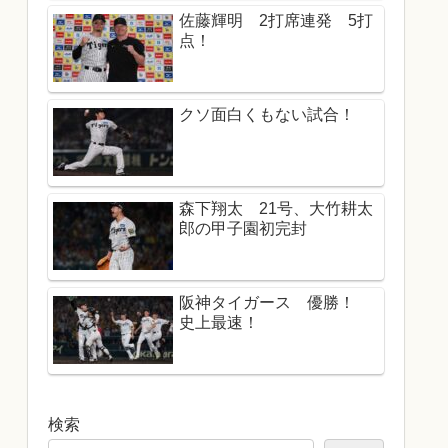
佐藤輝明 2打席連発 5打
点！
クソ面白くもない試合！
森下翔太 21号、大竹耕太
郎の甲子園初完封
阪神タイガース 優勝！
史上最速！
検索