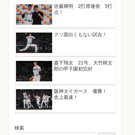
佐藤輝明 2打席連発 5打
点！
クソ面白くもない試合！
森下翔太 21号、大竹耕太
郎の甲子園初完封
阪神タイガース 優勝！
史上最速！
検索