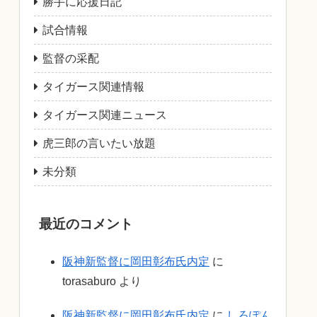
勝手に応援日記
試合情報
監督の采配
タイガース関連情報
タイガース関連ニュース
虎三郎の言いたい放題
未分類
最近のコメント
阪神新監督に岡田彰布氏内定
に
torasaburo
より
阪神新監督に岡田彰布氏内定
に
しろぽん