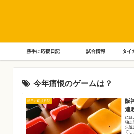
勝手に応援日記
試合情報
タイ
今年痛恨のゲームは？
阪
勝手に応援日記
連
にほ
独走
失速
てし