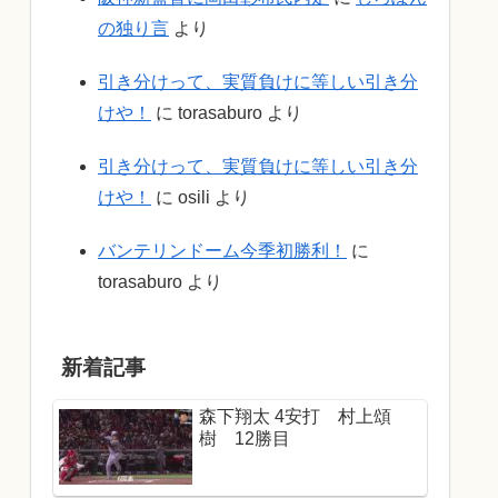
の独り言
より
引き分けって、実質負けに等しい引き分
けや！
に
torasaburo
より
引き分けって、実質負けに等しい引き分
けや！
に
osili
より
バンテリンドーム今季初勝利！
に
torasaburo
より
新着記事
森下翔太 4安打 村上頌
樹 12勝目