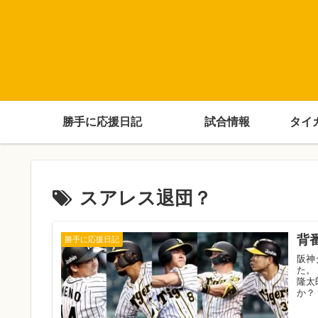
勝手に応援日記
試合情報
タイ
スアレス退団？
背
勝手に応援日記
阪神
た。
隆太
か？ .