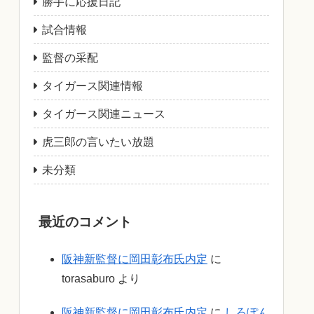
勝手に応援日記
試合情報
監督の采配
タイガース関連情報
タイガース関連ニュース
虎三郎の言いたい放題
未分類
最近のコメント
阪神新監督に岡田彰布氏内定
に
torasaburo
より
阪神新監督に岡田彰布氏内定
に
しろぽん