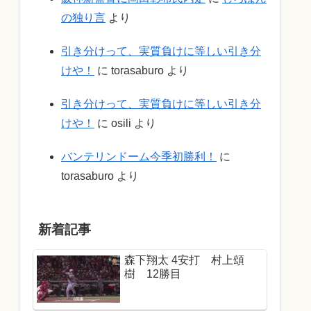
の独り言
より
引き分けって、実質負けに等しい引き分
けや！
に
torasaburo
より
引き分けって、実質負けに等しい引き分
けや！
に
osili
より
バンテリンドーム今季初勝利！
に
torasaburo
より
新着記事
森下翔太 4安打 村上頌
樹 12勝目