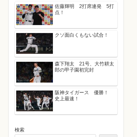
佐藤輝明 2打席連発 5打
点！
クソ面白くもない試合！
森下翔太 21号、大竹耕太
郎の甲子園初完封
阪神タイガース 優勝！
史上最速！
検索