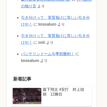
の独り言
より
引き分けって、実質負けに等しい引き分
けや！
に
torasaburo
より
引き分けって、実質負けに等しい引き分
けや！
に
osili
より
バンテリンドーム今季初勝利！
に
torasaburo
より
新着記事
森下翔太 4安打 村上頌
樹 12勝目