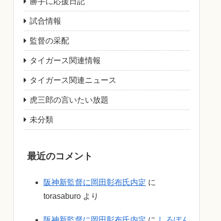
勝手に応援日記
試合情報
監督の采配
タイガース関連情報
タイガース関連ニュース
虎三郎の言いたい放題
未分類
最近のコメント
阪神新監督に岡田彰布氏内定
に
torasaburo
より
阪神新監督に岡田彰布氏内定
に
しろぽん