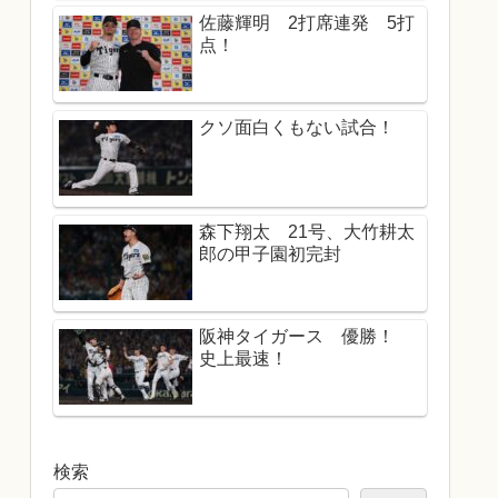
佐藤輝明 2打席連発 5打
点！
クソ面白くもない試合！
森下翔太 21号、大竹耕太
郎の甲子園初完封
阪神タイガース 優勝！
史上最速！
検索