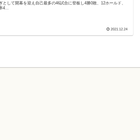
ぎとして開幕を迎え自己最多の46試合に登板し4勝0敗、12ホールド、
4...
2021.12.24