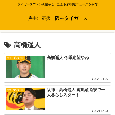
タイガースファンの勝手な日記と阪神関連ニュースを保存
勝手に応援・阪神タイガース
高橋遥人
高橋遥人 今季絶望やね
勝手に応援日記
2022.04.26
阪神・高橋遥人 虎風荘退寮で一
勝手に応援日記
人暮らしスタート
2021.12.23