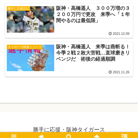
阪神・高橋遥人 ３００万増の３
勝手に応援日記
２００万円で更改 来季へ「１年
間やるのは最低限」
2021.12.09
阪神・高橋遥人 来季は燕斬る！
タイガース関連ニュース
今季２戦２敗大苦戦…直球磨きリ
ベンジだ 術後の経過順調
2021.11.26
勝手に応援・阪神タイガース