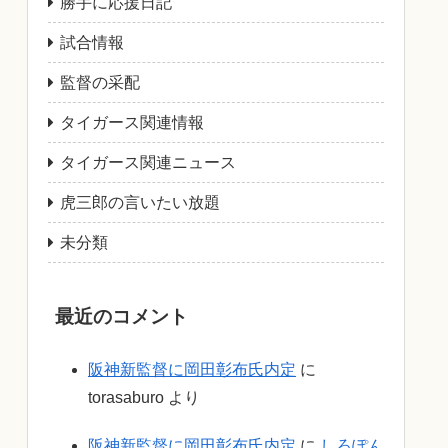
勝手に応援日記
試合情報
監督の采配
タイガース関連情報
タイガース関連ニュース
虎三郎の言いたい放題
未分類
最近のコメント
阪神新監督に岡田彰布氏内定
に
torasaburo
より
阪神新監督に岡田彰布氏内定
に
しろぽん