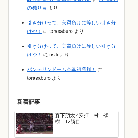
の独り言
より
引き分けって、実質負けに等しい引き分
けや！
に
torasaburo
より
引き分けって、実質負けに等しい引き分
けや！
に
osili
より
バンテリンドーム今季初勝利！
に
torasaburo
より
新着記事
森下翔太 4安打 村上頌
樹 12勝目