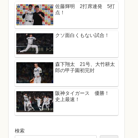
佐藤輝明 2打席連発 5打
点！
クソ面白くもない試合！
森下翔太 21号、大竹耕太
郎の甲子園初完封
阪神タイガース 優勝！
史上最速！
検索