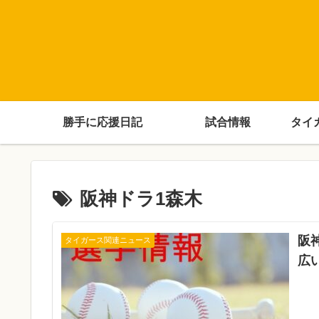
勝手に応援日記
試合情報
タイ
阪神ドラ1森木
阪
タイガース関連ニュース
広