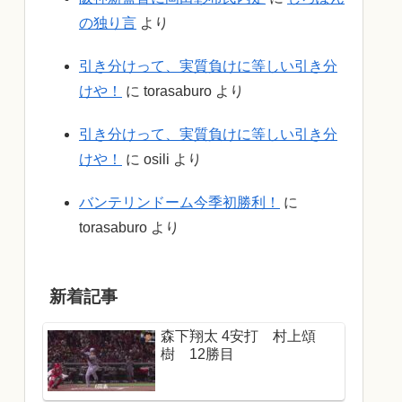
の独り言
より
引き分けって、実質負けに等しい引き分
けや！
に
torasaburo
より
引き分けって、実質負けに等しい引き分
けや！
に
osili
より
バンテリンドーム今季初勝利！
に
torasaburo
より
新着記事
森下翔太 4安打 村上頌
樹 12勝目