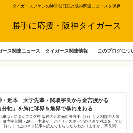
タイガースファンの勝手な日記と阪神関連ニュースを保存
勝手に応援・阪神タイガース
ガース関連ニュース
タイガース関連情報
このブログにつ
神・近本 大学先輩・関取宇良から金言授かる
自分軸」を胸に球界＆角界で暴れまわる
記事は↑ にほんブログ村 阪神の近本光司外野手（27）と大相撲の人気
・幕内宇良関（29）＝木瀬が、デイリースポーツの企画で対談をしてい
。 詳しくは上のネタ記事を読んでもらったらわかりますが、宇良関