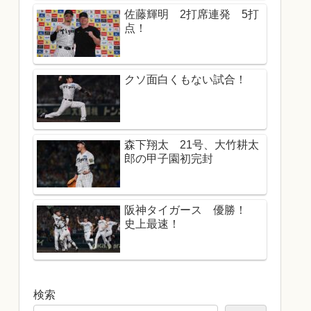
佐藤輝明 2打席連発 5打
点！
クソ面白くもない試合！
森下翔太 21号、大竹耕太
郎の甲子園初完封
阪神タイガース 優勝！
史上最速！
検索