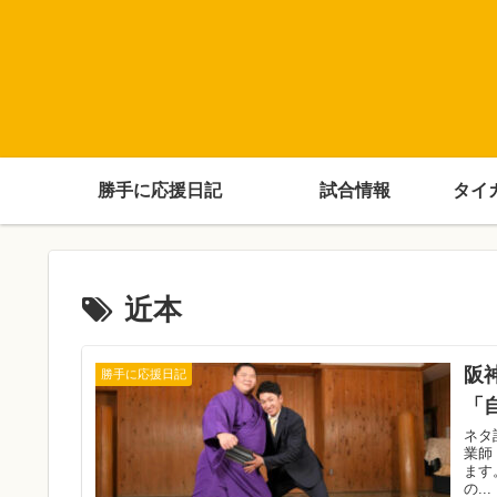
勝手に応援日記
試合情報
タイ
近本
阪
勝手に応援日記
「
ネタ
業師
ます
の...