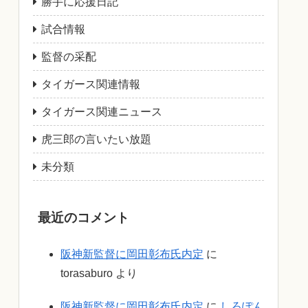
勝手に応援日記
試合情報
監督の采配
タイガース関連情報
タイガース関連ニュース
虎三郎の言いたい放題
未分類
最近のコメント
阪神新監督に岡田彰布氏内定
に
torasaburo
より
阪神新監督に岡田彰布氏内定
に
しろぽん