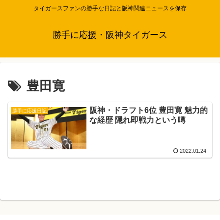
タイガースファンの勝手な日記と阪神関連ニュースを保存
勝手に応援・阪神タイガース
豊田寛
阪神・ドラフト6位 豊田寛 魅力的
勝手に応援日記
な経歴 隠れ即戦力という噂
2022.01.24