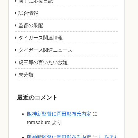
勝手に応援日記
試合情報
監督の采配
タイガース関連情報
タイガース関連ニュース
虎三郎の言いたい放題
未分類
最近のコメント
阪神新監督に岡田彰布氏内定
に
torasaburo
より
阪神新監督に岡田彰布氏内定
に
しろぽん