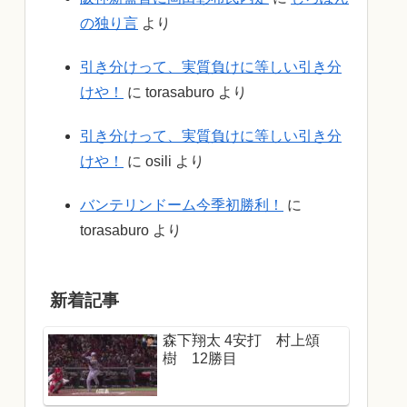
の独り言
より
引き分けって、実質負けに等しい引き分
けや！
に
torasaburo
より
引き分けって、実質負けに等しい引き分
けや！
に
osili
より
バンテリンドーム今季初勝利！
に
torasaburo
より
新着記事
森下翔太 4安打 村上頌
樹 12勝目