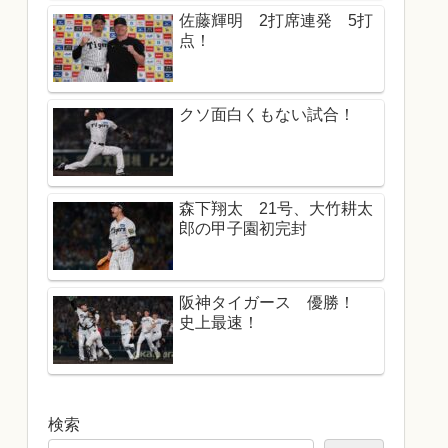
佐藤輝明 2打席連発 5打
点！
クソ面白くもない試合！
森下翔太 21号、大竹耕太
郎の甲子園初完封
阪神タイガース 優勝！
史上最速！
検索