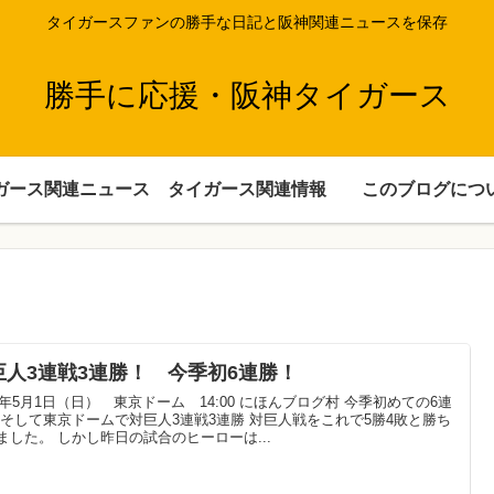
タイガースファンの勝手な日記と阪神関連ニュースを保存
勝手に応援・阪神タイガース
ガース関連ニュース
タイガース関連情報
このブログにつ
巨人3連戦3連勝！ 今季初6連勝！
22年5月1日（日） 東京ドーム 14:00 にほんブログ村 今季初めての6連
 そして東京ドームで対巨人3連戦3連勝 対巨人戦をこれで5勝4敗と勝ち
ました。 しかし昨日の試合のヒーローは...