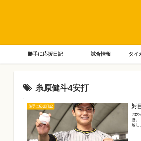
勝手に応援日記
試合情報
タイ
糸原健斗4安打
対
勝手に応援日記
20
勝。
越し