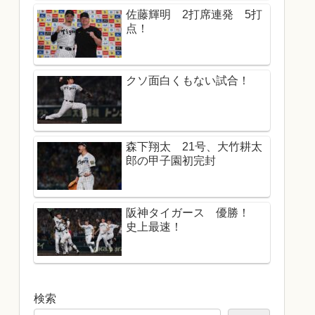
佐藤輝明 2打席連発 5打
点！
クソ面白くもない試合！
森下翔太 21号、大竹耕太
郎の甲子園初完封
阪神タイガース 優勝！
史上最速！
検索