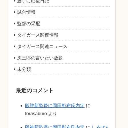
勝手に応援日記
試合情報
監督の采配
タイガース関連情報
タイガース関連ニュース
虎三郎の言いたい放題
未分類
最近のコメント
阪神新監督に岡田彰布氏内定
に
torasaburo
より
阪神新監督に岡田彰布氏内定
に
しろぽん