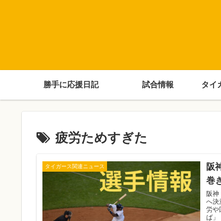
勝手に応援日記
試合情報
タイ
疲労ためすぎた
阪
タイガース関連ニュース
巻
阪神
へ決
労や
ば」 