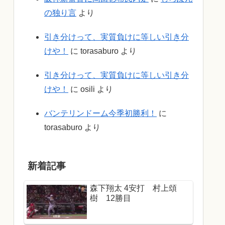
の独り言
より
引き分けって、実質負けに等しい引き分
けや！
に
torasaburo
より
引き分けって、実質負けに等しい引き分
けや！
に
osili
より
バンテリンドーム今季初勝利！
に
torasaburo
より
新着記事
森下翔太 4安打 村上頌
樹 12勝目