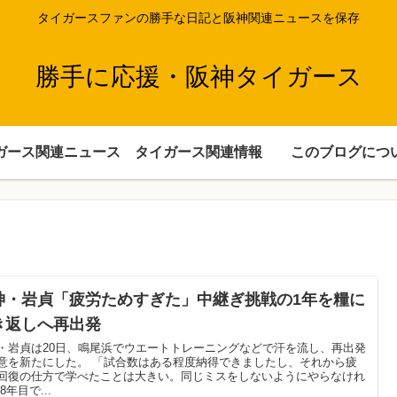
タイガースファンの勝手な日記と阪神関連ニュースを保存
勝手に応援・阪神タイガース
ガース関連ニュース
タイガース関連情報
このブログにつ
神・岩貞「疲労ためすぎた」中継ぎ挑戦の1年を糧に
き返しへ再出発
・岩貞は20日、鳴尾浜でウエートトレーニングなどで汗を流し、再出発
意を新たにした。 「試合数はある程度納得できましたし、それから疲
回復の仕方で学べたことは大きい。同じミスをしないようにやらなけれ
8年目で...