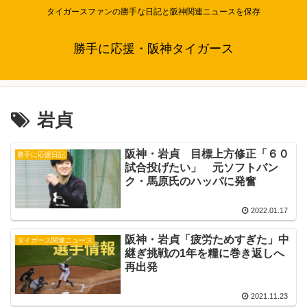
タイガースファンの勝手な日記と阪神関連ニュースを保存
勝手に応援・阪神タイガース
岩貞
阪神・岩貞 目標上方修正「６０
勝手に応援日記
試合投げたい」 元ソフトバン
ク・馬原氏のハッパに発奮
2022.01.17
阪神・岩貞「疲労ためすぎた」中
タイガース関連ニュース
継ぎ挑戦の1年を糧に巻き返しへ
再出発
2021.11.23