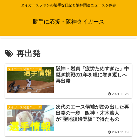
タイガースファンの勝手な日記と阪神関連ニュースを保存
勝手に応援・阪神タイガース
再出発
阪神・岩貞「疲労ためすぎた」中
タイガース関連ニュース
継ぎ挑戦の1年を糧に巻き返しへ
再出発
2021.11.23
次代のエース候補が踏み出した再
タイガース関連ニュース
出発の一歩 阪神・才木浩人
が“聖地復帰登板”で得たもの
2021.11.19