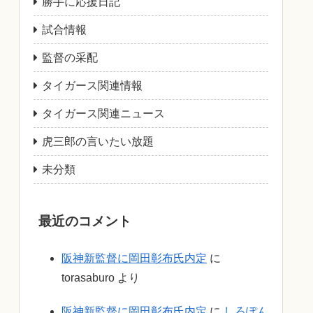
勝手に応援日記
試合情報
監督の采配
タイガース関連情報
タイガース関連ニュース
虎三郎の言いたい放題
未分類
最近のコメント
阪神新監督に岡田彰布氏内定
に
torasaburo
より
阪神新監督に岡田彰布氏内定
に
しろぽん