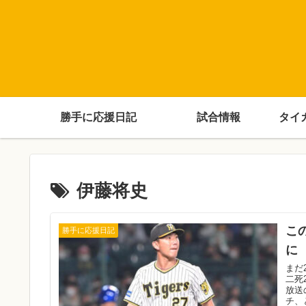
勝手に応援日記
試合情報
タイ
伊藤将史
こ
勝手に応援日記
に
まだ
二死
放送
チ、