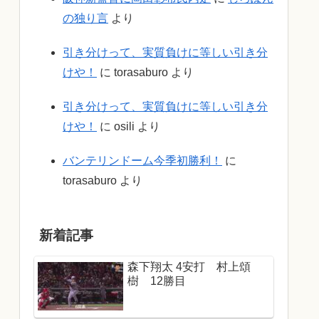
の独り言
より
引き分けって、実質負けに等しい引き分
けや！
に
torasaburo
より
引き分けって、実質負けに等しい引き分
けや！
に
osili
より
バンテリンドーム今季初勝利！
に
torasaburo
より
新着記事
森下翔太 4安打 村上頌
樹 12勝目