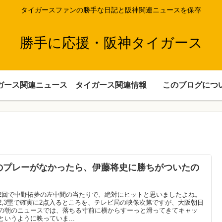
タイガースファンの勝手な日記と阪神関連ニュースを保存
勝手に応援・阪神タイガース
ガース関連ニュース
タイガース関連情報
このブログにつ
のプレーがなかったら、伊藤将史に勝ちがついたの
2回で中野拓夢の左中間の当たりで、絶対にヒットと思いましたよね。
2,3塁で確実に2点入るところを、テレビ局の映像次第ですが、大阪朝日
の朝のニュースでは、落ちる寸前に横からすーっと滑ってきてキャッ
というように映っていま...