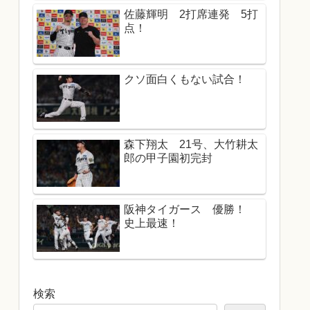
佐藤輝明 2打席連発 5打
点！
クソ面白くもない試合！
森下翔太 21号、大竹耕太
郎の甲子園初完封
阪神タイガース 優勝！
史上最速！
検索