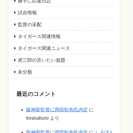
勝手に応援日記
試合情報
監督の采配
タイガース関連情報
タイガース関連ニュース
虎三郎の言いたい放題
未分類
最近のコメント
阪神新監督に岡田彰布氏内定
に
torasaburo
より
阪神新監督に岡田彰布氏内定
に
しろぽん