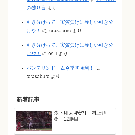
の独り言
より
引き分けって、実質負けに等しい引き分
けや！
に
torasaburo
より
引き分けって、実質負けに等しい引き分
けや！
に
osili
より
バンテリンドーム今季初勝利！
に
torasaburo
より
新着記事
森下翔太 4安打 村上頌
樹 12勝目