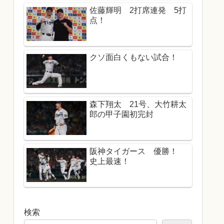
佐藤輝明 2打席連発 5打
点！
クソ面白くもない試合！
森下翔太 21号、大竹耕太
郎の甲子園初完封
阪神タイガース 優勝！
史上最速！
検索