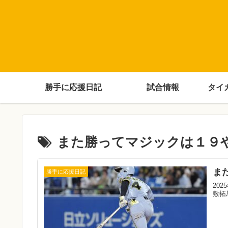
勝手に応援日記
試合情報
タイ
また勝ってマジックは１９
ま
勝手に応援日記
20
敷拓馬 