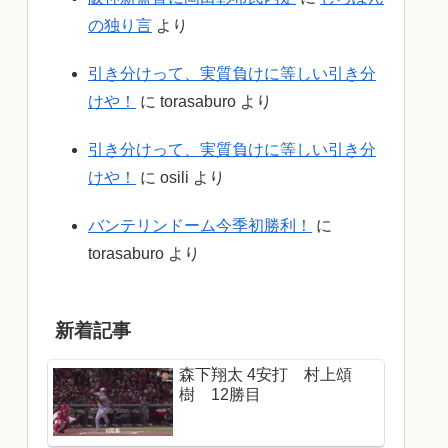
の独り言
より
引き分けって、実質負けに等しい引き分
けや！
に
torasaburo
より
引き分けって、実質負けに等しい引き分
けや！
に
osili
より
バンテリンドーム今季初勝利！
に
torasaburo
より
新着記事
森下翔太 4安打 村上頌
樹 12勝目