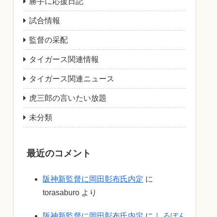
勝手に応援日記
試合情報
監督の采配
タイガース関連情報
タイガース関連ニュース
虎三郎の言いたい放題
未分類
最近のコメント
阪神新監督に岡田彰布氏内定
に
torasaburo
より
阪神新監督に岡田彰布氏内定
に
しろぽん