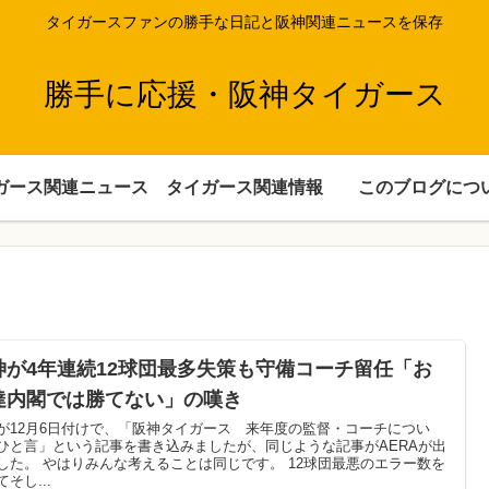
タイガースファンの勝手な日記と阪神関連ニュースを保存
勝手に応援・阪神タイガース
ガース関連ニュース
タイガース関連情報
このブログにつ
神が4年連続12球団最多失策も守備コーチ留任「お
達内閣では勝てない」の嘆き
が12月6日付けで、「阪神タイガース 来年度の監督・コーチについ
ひと言」という記事を書き込みましたが、同じような記事がAERAが出
した。 やはりみんな考えることは同じです。 12球団最悪のエラー数を
そし...