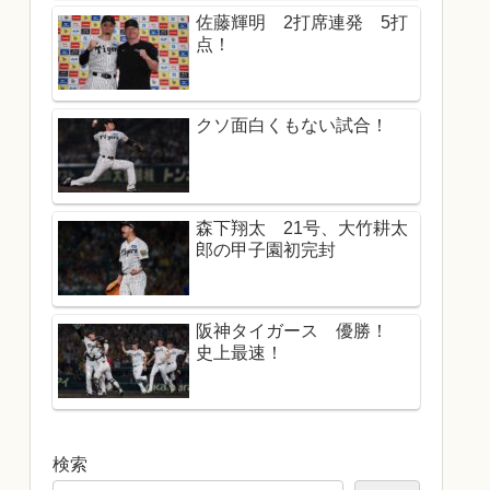
佐藤輝明 2打席連発 5打
点！
クソ面白くもない試合！
森下翔太 21号、大竹耕太
郎の甲子園初完封
阪神タイガース 優勝！
史上最速！
検索