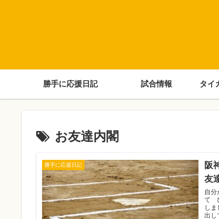
勝手に応援日記
試合情報
タイ
お友達内閣
阪
勝手に応援日記
友
自分
て 
しま
出して